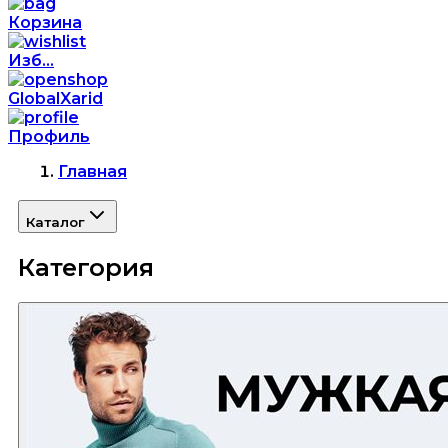
Корзина
Изб...
GlobalXarid
Профиль
Главная
Каталог
Категория