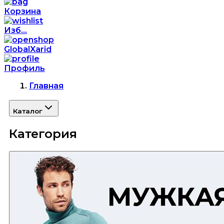
Корзина
Изб...
GlobalXarid
Профиль
Главная
Каталог
Категория