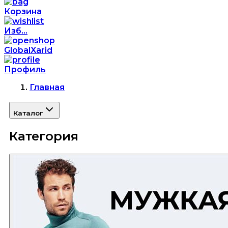
Корзина
Изб...
GlobalXarid
Профиль
Главная
Каталог
Категория