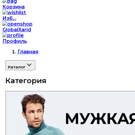
Корзина
Изб...
GlobalXarid
Профиль
Главная
Каталог
Категория