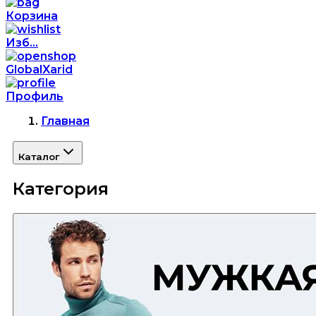
Корзина
Изб...
GlobalXarid
Профиль
Главная
Каталог
Категория