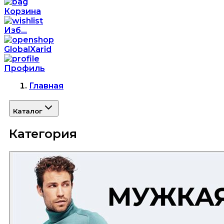
Корзина
Изб...
GlobalXarid
Профиль
Главная
Каталог
Категория