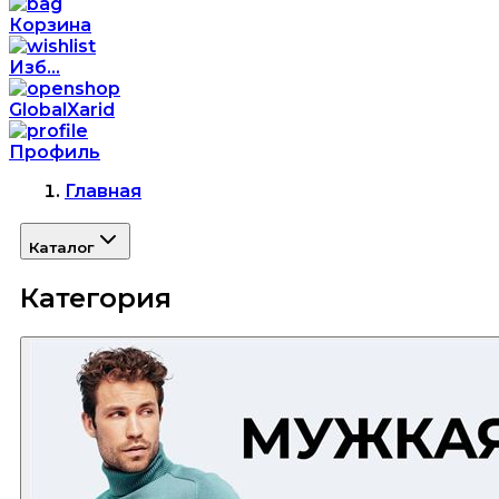
Корзина
Изб...
GlobalXarid
Профиль
Главная
Каталог
Категория