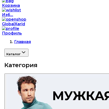
Корзина
Изб...
GlobalXarid
Профиль
Главная
Каталог
Категория