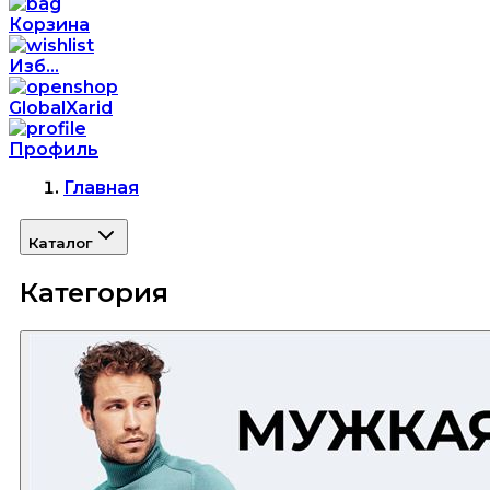
Корзина
Изб...
GlobalXarid
Профиль
Главная
Каталог
Категория