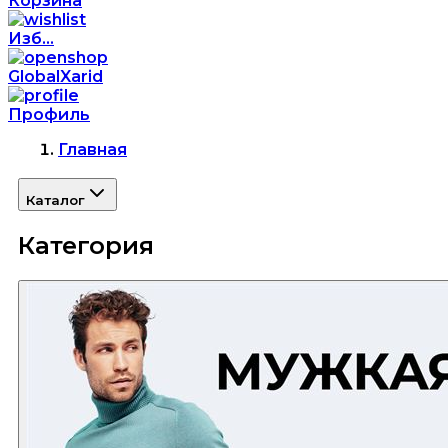
Корзина
Изб...
GlobalXarid
Профиль
Главная
Каталог
Категория