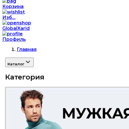
Корзина
Изб...
GlobalXarid
Профиль
Главная
Каталог
Категория