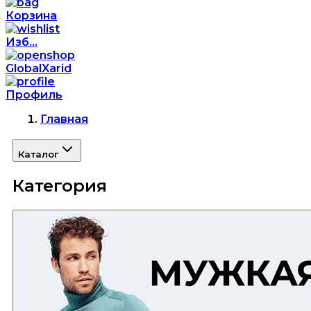
Корзина
Изб...
GlobalXarid
Профиль
Главная
Каталог
Категория