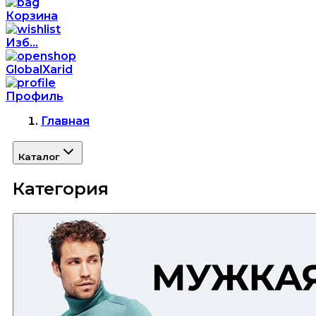
Корзина
Изб...
GlobalXarid
Профиль
Главная
Каталог
Категория