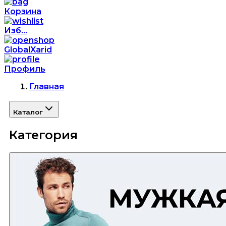
Корзина
Изб...
GlobalXarid
Профиль
Главная
Каталог
Категория