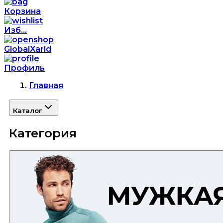
Корзина
Изб...
GlobalXarid
Профиль
Главная
Каталог
Категория