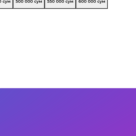
0
сум
500 000
сум
550 000
сум
600 000
сум