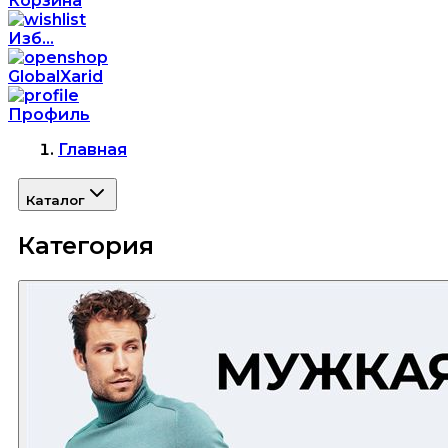
Корзина
Изб...
GlobalXarid
Профиль
Главная
Каталог
Категория