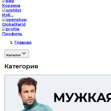
Корзина
Изб...
GlobalXarid
Профиль
Главная
Каталог
Категория