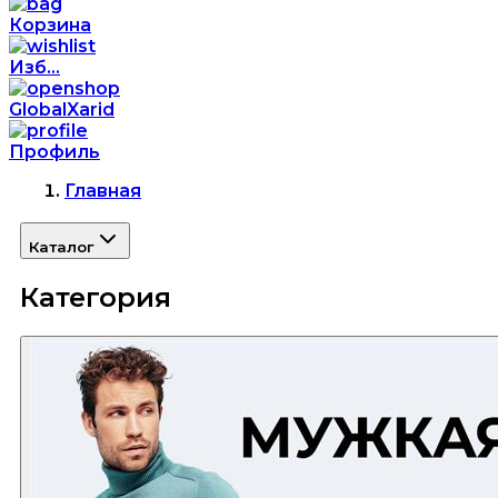
Корзина
Изб...
GlobalXarid
Профиль
Главная
Каталог
Категория