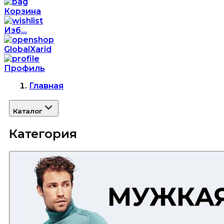
Корзина
Изб...
GlobalXarid
Профиль
Главная
Каталог
Категория