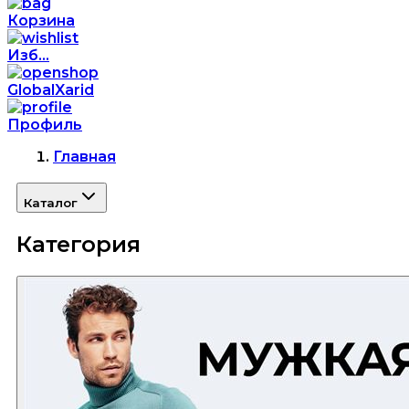
Корзина
Изб...
GlobalXarid
Профиль
Главная
Каталог
Категория