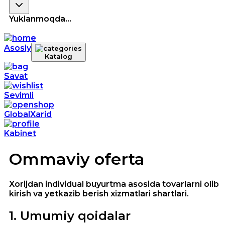
Yuklanmoqda...
Asosiy
Katalog
Savat
Sevimli
GlobalXarid
Kabinet
Ommaviy oferta
Xorijdan individual buyurtma asosida tovarlarni olib
kirish va yetkazib berish xizmatlari shartlari.
1
.
Umumiy qoidalar