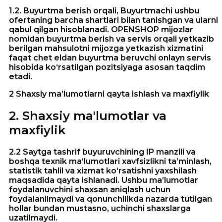
1.2. Buyurtma berish orqali, Buyurtmachi ushbu
ofertaning barcha shartlari bilan tanishgan va ularni
qabul qilgan hisoblanadi. OPENSHOP mijozlar
nomidan buyurtma berish va servis orqali yetkazib
berilgan mahsulotni mijozga yetkazish xizmatini
faqat chet eldan buyurtma beruvchi onlayn servis
hisobida ko‘rsatilgan pozitsiyaga asosan taqdim
etadi.
2 Shaxsiy ma’lumotlarni qayta ishlash va maxfiylik
2
.
Shaxsiy ma'lumotlar va
maxfiylik
2.2 Saytga tashrif buyuruvchining IP manzili va
boshqa texnik ma’lumotlari xavfsizlikni ta’minlash,
statistik tahlil va xizmat ko‘rsatishni yaxshilash
maqsadida qayta ishlanadi. Ushbu ma’lumotlar
foydalanuvchini shaxsan aniqlash uchun
foydalanilmaydi va qonunchilikda nazarda tutilgan
hollar bundan mustasno, uchinchi shaxslarga
uzatilmaydi.