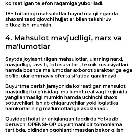
ko‘rsatilgan telefon raqamiga yuboriladi.
18+ toifadagi mahsulotlar buyurtma qilinganda
shaxsni tasdiqlovchi hujjatlar bilan tekshiruv
o‘tkazilishi mumkin.
4
.
Mahsulot mavjudligi, narx va
ma'lumotlar
Saytda joylashtirilgan mahsulotlar, ularning narxi,
mavjudligi, tavsifi, fotosuratlari, texnik xususiyatlari
hamda boshqa ma’lumotlar axborot xarakteriga eg
bo‘lib, ular ommaviy oferta sifatida qaralmaydi.
Buyurtma berish jarayonida ko‘rsatilgan mahsulot
mavjudligi to‘g‘risidagi ma’lumot real vaqt rejimida
yangilanmasligi mumkin hamda uchinchi shaxs
sotuvchilari, ishlab chiqaruvchilar yoki logistika
hamkorlarining ma’lumotlariga asoslanadi.
Quyidagi holatlar aniqlangan taqdirda Yetkazib
beruvchi OPENSHOP buyurtmani bir tomonlama
tartibda, oldindan ogohlantirmasdan bekor qilish