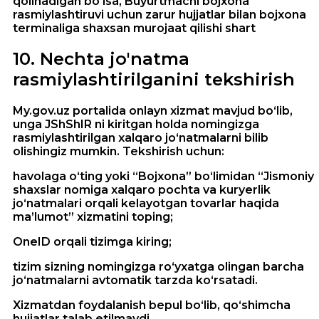
qolinadigan bo‘lsa, Buyurtmachi bojxona
rasmiylashtiruvi uchun zarur hujjatlar bilan bojxona
terminaliga shaxsan murojaat qilishi shart
10
.
Nechta jo'natma
rasmiylashtirilganini tekshirish
My.gov.uz portalida onlayn xizmat mavjud bo‘lib,
unga JShShIR ni kiritgan holda nomingizga
rasmiylashtirilgan xalqaro jo‘natmalarni bilib
olishingiz mumkin. Tekshirish uchun:
havolaga o‘ting yoki “Bojxona” bo‘limidan “Jismoniy
shaxslar nomiga xalqaro pochta va kuryerlik
jo‘natmalari orqali kelayotgan tovarlar haqida
ma’lumot” xizmatini toping;
OneID orqali tizimga kiring;
tizim sizning nomingizga ro‘yxatga olingan barcha
jo‘natmalarni avtomatik tarzda ko‘rsatadi.
Xizmatdan foydalanish bepul bo‘lib, qo‘shimcha
hujjatlar talab etilmaydi.