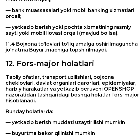
— bank muassasalari yoki mobil banking xizmatlari
orqali;
— yetkazib berish yoki pochta xizmatining rasmiy
sayti yoki mobil ilovasi orqali (mavjud bo‘lsa).
11.4 Bojxona to‘lovlari to‘liq amalga oshirilmaguncha
jo‘natma Buyurtmachiga topshirilmaydi.
12
.
Fors-major holatlari
Tabiiy ofatlar, transport uzilishlari, bojxona
cheklovlari, davlat organlari qarorlari, epidemiyalar,
harbiy harakatlar va yetkazib beruvchi OPENSHOP
nazoratidan tashqaridagi boshqa holatlar fors-majo
hisoblanadi.
Bunday holatlarda:
— yetkazib berish muddati uzaytirilishi mumkin
— buyurtma bekor qilinishi mumkin