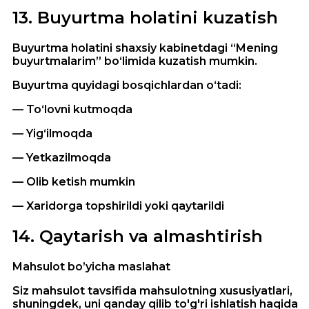
13
.
Buyurtma holatini kuzatish
Buyurtma holatini shaxsiy kabinetdagi “Mening
buyurtmalarim” bo‘limida kuzatish mumkin.
Buyurtma quyidagi bosqichlardan o‘tadi:
— To‘lovni kutmoqda
— Yig‘ilmoqda
— Yetkazilmoqda
— Olib ketish mumkin
— Xaridorga topshirildi yoki qaytarildi
14
.
Qaytarish va almashtirish
Mahsulot bo’yicha maslahat
Siz mahsulot tavsifida mahsulotning xususiyatlari,
shuningdek, uni qanday qilib to'g'ri ishlatish haqida