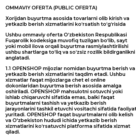
OMMAVIY OFERTA (PUBLIC OFERTA)
Xorijdan buyurtma asosida tovarlarni olib kirish va
yetkazib berish xizmatlarini ko‘rsatish to‘g‘risida
Ushbu ommaviy oferta O‘zbekiston Respublikasi
Fuqarolik kodeksiga muvofiq tuzilgan bo‘lib, sayt
yoki mobil ilova orqali buyurtma rasmiylashtirilishi
ushbu shartlarga to‘liq va so‘zsiz rozilik bildirganlikni
anglatadi.
1.1 OPENSHOP mijozlar nomidan buyurtma berish va
yetkazib berish xizmatlarini taqdim etadi. Ushbu
xizmatlar faqat mijozlarga chet el online
dokonlaridan buyurtma berish asosida amalga
oshiriladi. OPENSHOP mahsulotni sotuvchi yoki
ishlab chiqaruvchi sifatida emas, balki faqat
buyurtmalarni tashish va yetkazib berish
jarayonlarini tashkil etuvchi vositachi sifatida faoliya
yuritadi. OPENSHOP faqat buyurtmalarni olib kelish
va O'zbekiston hududi ichida yetkazib berish
xizmatlarini ko‘rsatuvchi platforma sifatida xizmat
qiladi.