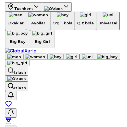
Toshkent
Erkaklar
Ayollar
O'g'il bola
Qiz bola
Universal
Big Boy
Big Girl
Izlash
Izlash