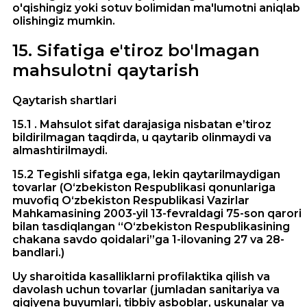
o'qishingiz yoki sotuv bolimidan ma'lumotni aniqlab
olishingiz mumkin.
15
.
Sifatiga e'tiroz bo'lmagan
mahsulotni qaytarish
Qaytarish shartlari
15.1 . Mahsulot sifat darajasiga nisbatan e’tiroz
bildirilmagan taqdirda, u qaytarib olinmaydi va
almashtirilmaydi.
15.2 Tegishli sifatga ega, lekin qaytarilmaydigan
tovarlar (O‘zbekiston Respublikasi qonunlariga
muvofiq O‘zbekiston Respublikasi Vazirlar
Mahkamasining 2003-yil 13-fevraldagi 75-son qarori
bilan tasdiqlangan “O‘zbekiston Respublikasining
chakana savdo qoidalari”ga 1-ilovaning 27 va 28-
bandlari.)
Uy sharoitida kasalliklarni profilaktika qilish va
davolash uchun tovarlar (jumladan sanitariya va
gigiyena buyumlari, tibbiy asboblar, uskunalar va