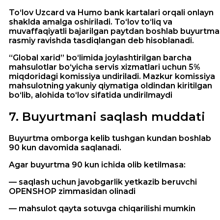
To‘lov Uzcard va Humo bank kartalari orqali onlayn
shaklda amalga oshiriladi. To‘lov to‘liq va
muvaffaqiyatli bajarilgan paytdan boshlab buyurtma
rasmiy ravishda tasdiqlangan deb hisoblanadi.
“Global xarid” bo‘limida joylashtirilgan barcha
mahsulotlar bo‘yicha servis xizmatlari uchun 5%
miqdoridagi komissiya undiriladi. Mazkur komissiya
mahsulotning yakuniy qiymatiga oldindan kiritilgan
bo‘lib, alohida to‘lov sifatida undirilmaydi
7
.
Buyurtmani saqlash muddati
Buyurtma omborga kelib tushgan kundan boshlab
90 kun davomida saqlanadi.
Agar buyurtma 90 kun ichida olib ketilmasa:
— saqlash uchun javobgarlik yetkazib beruvchi
OPENSHOP zimmasidan olinadi
— mahsulot qayta sotuvga chiqarilishi mumkin