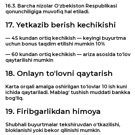
16.3. Barcha nizolar O‘zbekiston Respublikasi
qonunchiligiga muvofiq hal etiladi.
17
.
Yetkazib berish kechikishi
— 45 kundan ortiq kechikish — keyingi buyurtma
uchun bonus taqdim etilishi mumkin 10%
— 60 kundan ortiq kechikish — ariza asosida to‘lov
qaytarilishi mumkin
18
.
Onlayn to'lovni qaytarish
Karta orqali amalga oshirilgan to‘lovlar 10 ish kuni
ichida qaytariladi. Mablag‘ tushish muddati bankka
bog‘liq.
19
.
Firibgarlikdan himoya
Shubhali buyurtmalar tekshiruvdan o‘tkazilishi,
bloklanishi yoki bekor qilinishi mumkin.