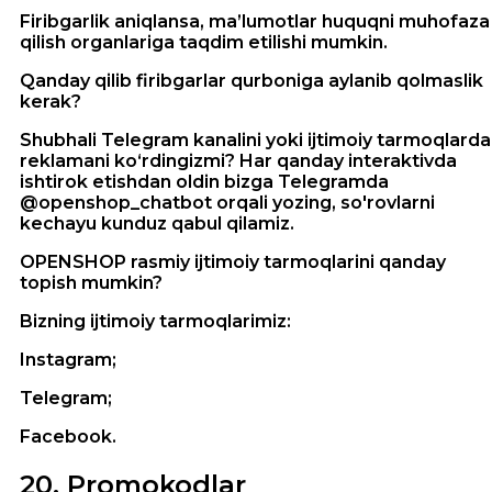
Firibgarlik aniqlansa, ma’lumotlar huquqni muhofaza
qilish organlariga taqdim etilishi mumkin.
Qanday qilib firibgarlar qurboniga aylanib qolmaslik
kerak?
Shubhali Telegram kanalini yoki ijtimoiy tarmoqlarda
reklamani ko‘rdingizmi? Har qanday interaktivda
ishtirok etishdan oldin bizga Telegramda
@openshop_chatbot orqali yozing, so'rovlarni
kechayu kunduz qabul qilamiz.
OPENSHOP rasmiy ijtimoiy tarmoqlarini qanday
topish mumkin?
Bizning ijtimoiy tarmoqlarimiz:
Instagram;
Telegram;
Facebook.
20
.
Promokodlar