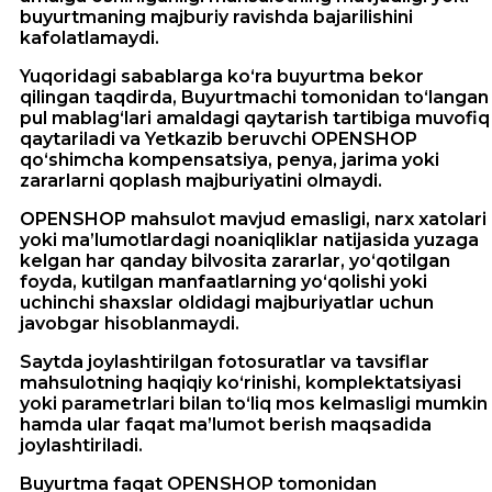
buyurtmaning majburiy ravishda bajarilishini
kafolatlamaydi.
Yuqoridagi sabablarga ko‘ra buyurtma bekor
qilingan taqdirda, Buyurtmachi tomonidan to‘langan
pul mablag‘lari amaldagi qaytarish tartibiga muvofiq
qaytariladi va Yetkazib beruvchi OPENSHOP
qo‘shimcha kompensatsiya, penya, jarima yoki
zararlarni qoplash majburiyatini olmaydi.
OPENSHOP mahsulot mavjud emasligi, narx xatolari
yoki ma’lumotlardagi noaniqliklar natijasida yuzaga
kelgan har qanday bilvosita zararlar, yo‘qotilgan
foyda, kutilgan manfaatlarning yo‘qolishi yoki
uchinchi shaxslar oldidagi majburiyatlar uchun
javobgar hisoblanmaydi.
Saytda joylashtirilgan fotosuratlar va tavsiflar
mahsulotning haqiqiy ko‘rinishi, komplektatsiyasi
yoki parametrlari bilan to‘liq mos kelmasligi mumkin
hamda ular faqat ma’lumot berish maqsadida
joylashtiriladi.
Buyurtma faqat OPENSHOP tomonidan