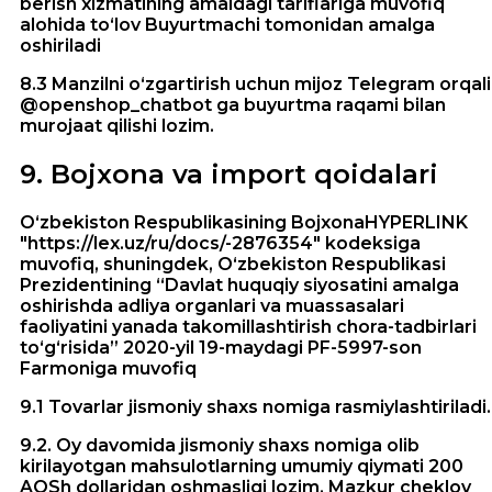
berish xizmatining amaldagi tariflariga muvofiq
alohida to‘lov Buyurtmachi tomonidan amalga
oshiriladi
8.3 Manzilni o‘zgartirish uchun mijoz Telegram orqali
@openshop_chatbot ga buyurtma raqami bilan
murojaat qilishi lozim.
9
.
Bojxona va import qoidalari
Oʻzbekiston Respublikasining BojxonaHYPERLINK
"https://lex.uz/ru/docs/-2876354" kodeksiga
muvofiq, shuningdek, Oʻzbekiston Respublikasi
Prezidentining “Davlat huquqiy siyosatini amalga
oshirishda adliya organlari va muassasalari
faoliyatini yanada takomillashtirish chora-tadbirlari
toʻgʻrisida” 2020-yil 19-maydagi PF-5997-son
Farmoniga muvofiq
9.1 Tovarlar jismoniy shaxs nomiga rasmiylashtiriladi.
9.2. Oy davomida jismoniy shaxs nomiga olib
kirilayotgan mahsulotlarning umumiy qiymati 200
AQSh dollaridan oshmasligi lozim. Mazkur cheklov