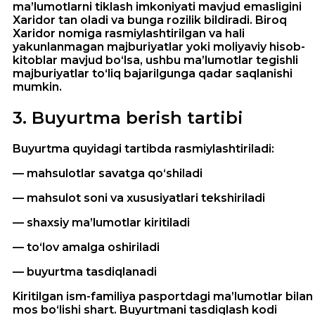
ma’lumotlarni tiklash imkoniyati mavjud emasligini
Xaridor tan oladi va bunga rozilik bildiradi. Biroq
Xaridor nomiga rasmiylashtirilgan va hali
yakunlanmagan majburiyatlar yoki moliyaviy hisob-
kitoblar mavjud bo‘lsa, ushbu ma’lumotlar tegishli
majburiyatlar to‘liq bajarilgunga qadar saqlanishi
mumkin.
3
.
Buyurtma berish tartibi
Buyurtma quyidagi tartibda rasmiylashtiriladi:
— mahsulotlar savatga qo‘shiladi
— mahsulot soni va xususiyatlari tekshiriladi
— shaxsiy ma’lumotlar kiritiladi
— to‘lov amalga oshiriladi
— buyurtma tasdiqlanadi
Kiritilgan ism-familiya pasportdagi ma’lumotlar bilan
mos bo‘lishi shart. Buyurtmani tasdiqlash kodi