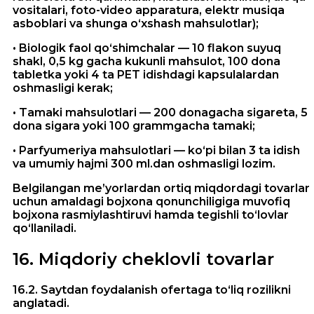
vositalari, foto-video apparatura, elektr musiqa
asboblari va shunga o‘xshash mahsulotlar);
• Biologik faol qo‘shimchalar — 10 flakon suyuq
shakl, 0,5 kg gacha kukunli mahsulot, 100 dona
tabletka yoki 4 ta PET idishdagi kapsulalardan
oshmasligi kerak;
• Tamaki mahsulotlari — 200 donagacha sigareta, 5
dona sigara yoki 100 grammgacha tamaki;
• Parfyumeriya mahsulotlari — ko‘pi bilan 3 ta idish
va umumiy hajmi 300 ml.dan oshmasligi lozim.
Belgilangan me’yorlardan ortiq miqdordagi tovarlar
uchun amaldagi bojxona qonunchiligiga muvofiq
bojxona rasmiylashtiruvi hamda tegishli to‘lovlar
qo‘llaniladi.
16
.
Miqdoriy cheklovli tovarlar
16.2. Saytdan foydalanish ofertaga to‘liq rozilikni
anglatadi.