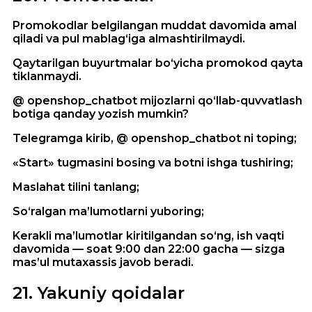
Promokodlar belgilangan muddat davomida amal
qiladi va pul mablag‘iga almashtirilmaydi.
Qaytarilgan buyurtmalar bo‘yicha promokod qayta
tiklanmaydi.
@ openshop_chatbot mijozlarni qo‘llab-quvvatlash
botiga qanday yozish mumkin?
Telegramga kirib, @ openshop_chatbot ni toping;
«Start» tugmasini bosing va botni ishga tushiring;
Maslahat tilini tanlang;
So‘ralgan ma’lumotlarni yuboring;
Kerakli ma’lumotlar kiritilgandan so‘ng, ish vaqti
davomida — soat 9:00 dan 22:00 gacha — sizga
mas’ul mutaxassis javob beradi.
21
.
Yakuniy qoidalar