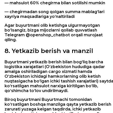
— mahsulot 60% chegirma bilan sotilishi mumkin
— chegirmadan song qolgan summa mablag‘lari
xayriya maqsadlariga yo‘naltiriladi
Agar buyurtmani olib ketishga ulgurmayotgan
bo’lsangiz, bizga mijozlarni qollab quvvatlash
Telegram @openshop_chatbot orqali murojaat
qiling.
8
.
Yetkazib berish va manzil
Buyurtmani yetkazib berish bilan bog‘liq barcha
logistika xarajatlari (O‘zbekiston hududiga qadar
amalga oshiriladigan cargo xizmati hamda
O‘zbekiston ichidagi hamkorlarning olib ketish
nuqtasigacha bo‘lgan ichki tashish xarajatlari) saytd
ko‘rsatilgan mahsulot narxiga kiritilgan bo‘lib,
qo‘shimcha to‘lov undirilmaydi.
Biroq buyurtmani Buyurtmachi tomonidan
ko‘rsatilgan boshqa manzilga qayta yetkazib berish
zarurati yuzaga kelgan taqdirda, ichki yetkazib