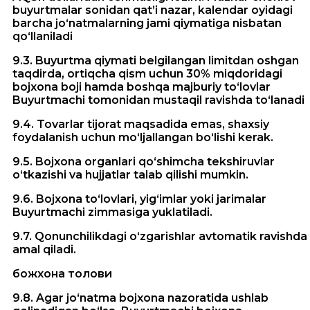
buyurtmalar sonidan qat’i nazar, kalendar oyidagi
barcha jo‘natmalarning jami qiymatiga nisbatan
qo‘llaniladi
9.3. Buyurtma qiymati belgilangan limitdan oshgan
taqdirda, ortiqcha qism uchun 30% miqdoridagi
bojxona boji hamda boshqa majburiy to‘lovlar
Buyurtmachi tomonidan mustaqil ravishda to‘lanadi
9.4. Tovarlar tijorat maqsadida emas, shaxsiy
foydalanish uchun mo‘ljallangan bo‘lishi kerak.
9.5. Bojxona organlari qo‘shimcha tekshiruvlar
o‘tkazishi va hujjatlar talab qilishi mumkin.
9.6. Bojxona to‘lovlari, yig‘imlar yoki jarimalar
Buyurtmachi zimmasiga yuklatiladi.
9.7. Qonunchilikdagi o‘zgarishlar avtomatik ravishda
amal qiladi.
божхона толови
9.8. Agar jo‘natma bojxona nazoratida ushlab