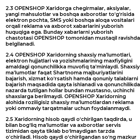
2.3 OPENSHOP Xaridorga chegirmalar, aksiyalar,
yangi mahsulotlar va boshqa axborotlar to‘g‘risida
elektron pochta, SMS yoki boshqa aloqa vositalari
orqali reklama va axborot xabarlarini yuborish
huquqiga ega. Bunday xabarlarni yuborish
chastotasi OPENSHOP tomonidan mustaqil ravishda
belgilanadi.
2.4 OPENSHOP Xaridorning shaxsiy ma’lumotlari,
elektron hujjatlari va yozishmalarining maxfiyligini
amaldagi qonunchilikka muvofiq ta’minlaydi. Shaxsiy
ma’lumotlar faqat Shartnoma majburiyatlarini
bajarish, xizmat ko‘rsatish hamda qonuniy talablarni
bajarish maqsadida qayta ishlanadi va qonunchilikda
nazarda tutilgan hollar bundan mustasno, uchinchi
shaxslarga berilmaydi. OPENSHOP Xaridorning
alohida roziligisiz shaxsiy ma’lumotlardan reklama
yoki ommaviy tarqatmalar uchun foydalanmaydi.
2.5 Xaridorning hisob qaydi o‘chirilgan taqdirda, u
bilan bog‘liq ma’lumotlar va axborotlar servis
tizimidan qayta tiklab bo‘lmaydigan tarzda
o‘chiriladi. Hisob qaydi o‘chirilgandan so‘ng mazkur