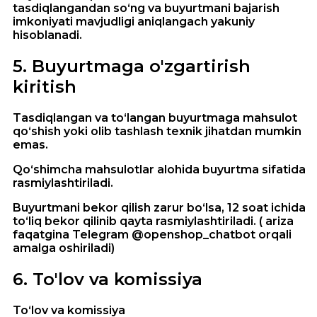
tasdiqlangandan so‘ng va buyurtmani bajarish
imkoniyati mavjudligi aniqlangach yakuniy
hisoblanadi.
5
.
Buyurtmaga o'zgartirish
kiritish
Tasdiqlangan va to‘langan buyurtmaga mahsulot
qo‘shish yoki olib tashlash texnik jihatdan mumkin
emas.
Qo‘shimcha mahsulotlar alohida buyurtma sifatida
rasmiylashtiriladi.
Buyurtmani bekor qilish zarur bo‘lsa, 12 soat ichida
to‘liq bekor qilinib qayta rasmiylashtiriladi. ( ariza
faqatgina Telegram @openshop_chatbot orqali
amalga oshiriladi)
6
.
To'lov va komissiya
To‘lov va komissiya