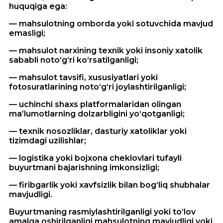
huquqiga ega:
— mahsulotning omborda yoki sotuvchida mavjud
emasligi;
— mahsulot narxining texnik yoki insoniy xatolik
sababli noto‘g‘ri ko‘rsatilganligi;
— mahsulot tavsifi, xususiyatlari yoki
fotosuratlarining noto‘g‘ri joylashtirilganligi;
— uchinchi shaxs platformalaridan olingan
ma’lumotlarning dolzarbligini yo‘qotganligi;
— texnik nosozliklar, dasturiy xatoliklar yoki
tizimdagi uzilishlar;
— logistika yoki bojxona cheklovlari tufayli
buyurtmani bajarishning imkonsizligi;
— firibgarlik yoki xavfsizlik bilan bog‘liq shubhalar
mavjudligi.
Buyurtmaning rasmiylashtirilganligi yoki to‘lov
amalga oshirilganligi mahsulotning mavjudligi yoki