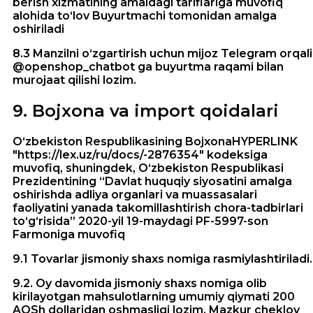
berish xizmatining amaldagi tariflariga muvofiq
alohida to‘lov Buyurtmachi tomonidan amalga
oshiriladi
8.3 Manzilni o‘zgartirish uchun mijoz Telegram orqali
@openshop_chatbot ga buyurtma raqami bilan
murojaat qilishi lozim.
9
.
Bojxona va import qoidalari
Oʻzbekiston Respublikasining BojxonaHYPERLINK
"https://lex.uz/ru/docs/-2876354" kodeksiga
muvofiq, shuningdek, Oʻzbekiston Respublikasi
Prezidentining “Davlat huquqiy siyosatini amalga
oshirishda adliya organlari va muassasalari
faoliyatini yanada takomillashtirish chora-tadbirlari
toʻgʻrisida” 2020-yil 19-maydagi PF-5997-son
Farmoniga muvofiq
9.1 Tovarlar jismoniy shaxs nomiga rasmiylashtiriladi.
9.2. Oy davomida jismoniy shaxs nomiga olib
kirilayotgan mahsulotlarning umumiy qiymati 200
AQSh dollaridan oshmasligi lozim. Mazkur cheklov