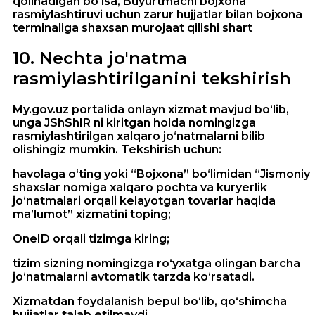
qolinadigan bo‘lsa, Buyurtmachi bojxona
rasmiylashtiruvi uchun zarur hujjatlar bilan bojxona
terminaliga shaxsan murojaat qilishi shart
10
.
Nechta jo'natma
rasmiylashtirilganini tekshirish
My.gov.uz portalida onlayn xizmat mavjud bo‘lib,
unga JShShIR ni kiritgan holda nomingizga
rasmiylashtirilgan xalqaro jo‘natmalarni bilib
olishingiz mumkin. Tekshirish uchun:
havolaga o‘ting yoki “Bojxona” bo‘limidan “Jismoniy
shaxslar nomiga xalqaro pochta va kuryerlik
jo‘natmalari orqali kelayotgan tovarlar haqida
ma’lumot” xizmatini toping;
OneID orqali tizimga kiring;
tizim sizning nomingizga ro‘yxatga olingan barcha
jo‘natmalarni avtomatik tarzda ko‘rsatadi.
Xizmatdan foydalanish bepul bo‘lib, qo‘shimcha
hujjatlar talab etilmaydi.