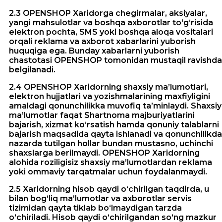
2.3 OPENSHOP Xaridorga chegirmalar, aksiyalar,
yangi mahsulotlar va boshqa axborotlar to‘g‘risida
elektron pochta, SMS yoki boshqa aloqa vositalari
orqali reklama va axborot xabarlarini yuborish
huquqiga ega. Bunday xabarlarni yuborish
chastotasi OPENSHOP tomonidan mustaqil ravishda
belgilanadi.
2.4 OPENSHOP Xaridorning shaxsiy ma’lumotlari,
elektron hujjatlari va yozishmalarining maxfiyligini
amaldagi qonunchilikka muvofiq ta’minlaydi. Shaxsiy
ma’lumotlar faqat Shartnoma majburiyatlarini
bajarish, xizmat ko‘rsatish hamda qonuniy talablarni
bajarish maqsadida qayta ishlanadi va qonunchilikda
nazarda tutilgan hollar bundan mustasno, uchinchi
shaxslarga berilmaydi. OPENSHOP Xaridorning
alohida roziligisiz shaxsiy ma’lumotlardan reklama
yoki ommaviy tarqatmalar uchun foydalanmaydi.
2.5 Xaridorning hisob qaydi o‘chirilgan taqdirda, u
bilan bog‘liq ma’lumotlar va axborotlar servis
tizimidan qayta tiklab bo‘lmaydigan tarzda
o‘chiriladi. Hisob qaydi o‘chirilgandan so‘ng mazkur