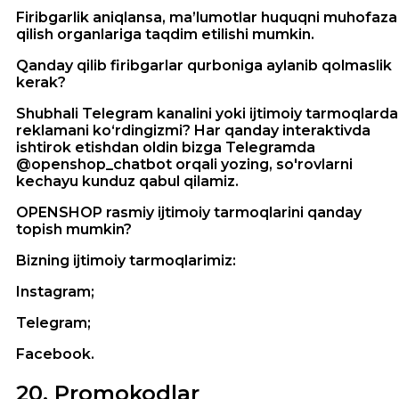
Firibgarlik aniqlansa, ma’lumotlar huquqni muhofaza
qilish organlariga taqdim etilishi mumkin.
Qanday qilib firibgarlar qurboniga aylanib qolmaslik
kerak?
Shubhali Telegram kanalini yoki ijtimoiy tarmoqlarda
reklamani ko‘rdingizmi? Har qanday interaktivda
ishtirok etishdan oldin bizga Telegramda
@openshop_chatbot orqali yozing, so'rovlarni
kechayu kunduz qabul qilamiz.
OPENSHOP rasmiy ijtimoiy tarmoqlarini qanday
topish mumkin?
Bizning ijtimoiy tarmoqlarimiz:
Instagram;
Telegram;
Facebook.
20
.
Promokodlar