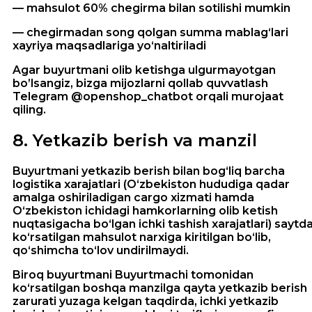
— mahsulot 60% chegirma bilan sotilishi mumkin
— chegirmadan song qolgan summa mablag‘lari
xayriya maqsadlariga yo‘naltiriladi
Agar buyurtmani olib ketishga ulgurmayotgan
bo’lsangiz, bizga mijozlarni qollab quvvatlash
Telegram @openshop_chatbot orqali murojaat
qiling.
8
.
Yetkazib berish va manzil
Buyurtmani yetkazib berish bilan bog‘liq barcha
logistika xarajatlari (O‘zbekiston hududiga qadar
amalga oshiriladigan cargo xizmati hamda
O‘zbekiston ichidagi hamkorlarning olib ketish
nuqtasigacha bo‘lgan ichki tashish xarajatlari) saytd
ko‘rsatilgan mahsulot narxiga kiritilgan bo‘lib,
qo‘shimcha to‘lov undirilmaydi.
Biroq buyurtmani Buyurtmachi tomonidan
ko‘rsatilgan boshqa manzilga qayta yetkazib berish
zarurati yuzaga kelgan taqdirda, ichki yetkazib