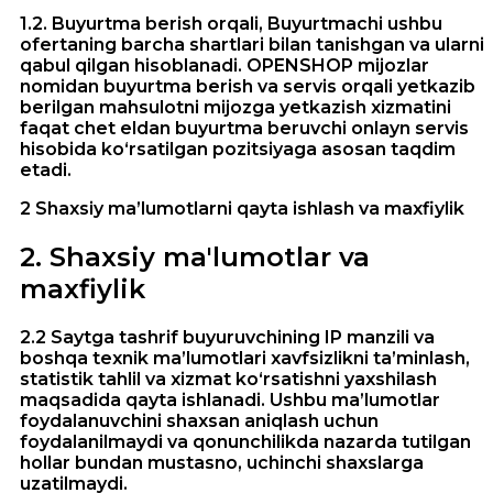
1.2. Buyurtma berish orqali, Buyurtmachi ushbu
ofertaning barcha shartlari bilan tanishgan va ularni
qabul qilgan hisoblanadi. OPENSHOP mijozlar
nomidan buyurtma berish va servis orqali yetkazib
berilgan mahsulotni mijozga yetkazish xizmatini
faqat chet eldan buyurtma beruvchi onlayn servis
hisobida ko‘rsatilgan pozitsiyaga asosan taqdim
etadi.
2 Shaxsiy ma’lumotlarni qayta ishlash va maxfiylik
2
.
Shaxsiy ma'lumotlar va
maxfiylik
2.2 Saytga tashrif buyuruvchining IP manzili va
boshqa texnik ma’lumotlari xavfsizlikni ta’minlash,
statistik tahlil va xizmat ko‘rsatishni yaxshilash
maqsadida qayta ishlanadi. Ushbu ma’lumotlar
foydalanuvchini shaxsan aniqlash uchun
foydalanilmaydi va qonunchilikda nazarda tutilgan
hollar bundan mustasno, uchinchi shaxslarga
uzatilmaydi.