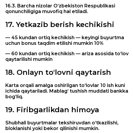
16.3. Barcha nizolar O‘zbekiston Respublikasi
qonunchiligiga muvofiq hal etiladi.
17
.
Yetkazib berish kechikishi
— 45 kundan ortiq kechikish — keyingi buyurtma
uchun bonus taqdim etilishi mumkin 10%
— 60 kundan ortiq kechikish — ariza asosida to‘lov
qaytarilishi mumkin
18
.
Onlayn to'lovni qaytarish
Karta orqali amalga oshirilgan to‘lovlar 10 ish kuni
ichida qaytariladi. Mablag‘ tushish muddati bankka
bog‘liq.
19
.
Firibgarlikdan himoya
Shubhali buyurtmalar tekshiruvdan o‘tkazilishi,
bloklanishi yoki bekor qilinishi mumkin.