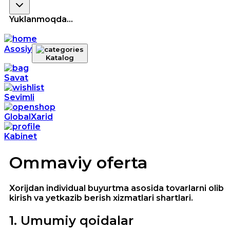
Yuklanmoqda...
Asosiy
Katalog
Savat
Sevimli
GlobalXarid
Kabinet
Ommaviy oferta
Xorijdan individual buyurtma asosida tovarlarni olib
kirish va yetkazib berish xizmatlari shartlari.
1
.
Umumiy qoidalar