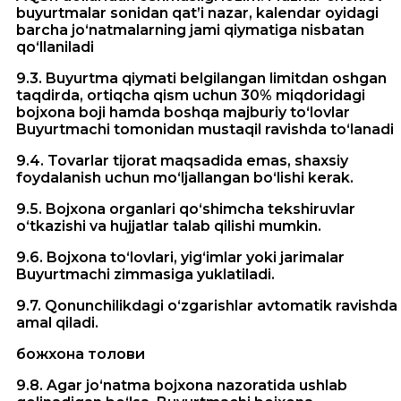
buyurtmalar sonidan qat’i nazar, kalendar oyidagi
barcha jo‘natmalarning jami qiymatiga nisbatan
qo‘llaniladi
9.3. Buyurtma qiymati belgilangan limitdan oshgan
taqdirda, ortiqcha qism uchun 30% miqdoridagi
bojxona boji hamda boshqa majburiy to‘lovlar
Buyurtmachi tomonidan mustaqil ravishda to‘lanadi
9.4. Tovarlar tijorat maqsadida emas, shaxsiy
foydalanish uchun mo‘ljallangan bo‘lishi kerak.
9.5. Bojxona organlari qo‘shimcha tekshiruvlar
o‘tkazishi va hujjatlar talab qilishi mumkin.
9.6. Bojxona to‘lovlari, yig‘imlar yoki jarimalar
Buyurtmachi zimmasiga yuklatiladi.
9.7. Qonunchilikdagi o‘zgarishlar avtomatik ravishda
amal qiladi.
божхона толови
9.8. Agar jo‘natma bojxona nazoratida ushlab