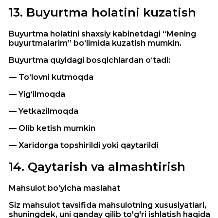
13
.
Buyurtma holatini kuzatish
Buyurtma holatini shaxsiy kabinetdagi “Mening
buyurtmalarim” bo‘limida kuzatish mumkin.
Buyurtma quyidagi bosqichlardan o‘tadi:
— To‘lovni kutmoqda
— Yig‘ilmoqda
— Yetkazilmoqda
— Olib ketish mumkin
— Xaridorga topshirildi yoki qaytarildi
14
.
Qaytarish va almashtirish
Mahsulot bo’yicha maslahat
Siz mahsulot tavsifida mahsulotning xususiyatlari,
shuningdek, uni qanday qilib to'g'ri ishlatish haqida