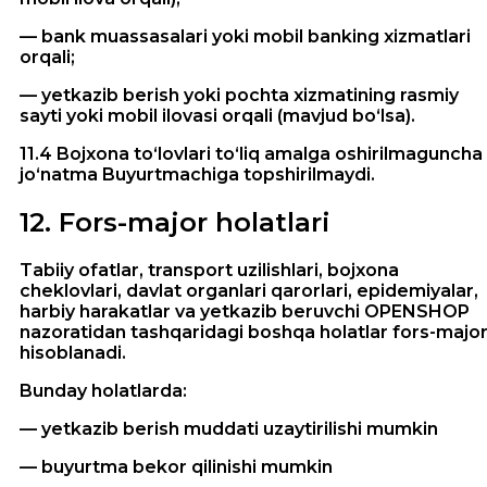
— bank muassasalari yoki mobil banking xizmatlari
orqali;
— yetkazib berish yoki pochta xizmatining rasmiy
sayti yoki mobil ilovasi orqali (mavjud bo‘lsa).
11.4 Bojxona to‘lovlari to‘liq amalga oshirilmaguncha
jo‘natma Buyurtmachiga topshirilmaydi.
12
.
Fors-major holatlari
Tabiiy ofatlar, transport uzilishlari, bojxona
cheklovlari, davlat organlari qarorlari, epidemiyalar,
harbiy harakatlar va yetkazib beruvchi OPENSHOP
nazoratidan tashqaridagi boshqa holatlar fors-majo
hisoblanadi.
Bunday holatlarda:
— yetkazib berish muddati uzaytirilishi mumkin
— buyurtma bekor qilinishi mumkin