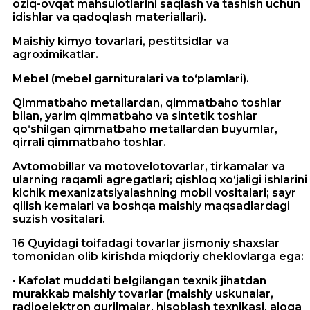
oziq-ovqat mahsulotlarini saqlash va tashish uchun
idishlar va qadoqlash materiallari).
Maishiy kimyo tovarlari, pestitsidlar va
agroximikatlar.
Mebel (mebel garnituralari va to‘plamlari).
Qimmatbaho metallardan, qimmatbaho toshlar
bilan, yarim qimmatbaho va sintetik toshlar
qo‘shilgan qimmatbaho metallardan buyumlar,
qirrali qimmatbaho toshlar.
Avtomobillar va motovelotovarlar, tirkamalar va
ularning raqamli agregatlari; qishloq xo‘jaligi ishlarini
kichik mexanizatsiyalashning mobil vositalari; sayr
qilish kemalari va boshqa maishiy maqsadlardagi
suzish vositalari.
16 Quyidagi toifadagi tovarlar jismoniy shaxslar
tomonidan olib kirishda miqdoriy cheklovlarga ega:
• Kafolat muddati belgilangan texnik jihatdan
murakkab maishiy tovarlar (maishiy uskunalar,
radioelektron qurilmalar, hisoblash texnikasi, aloqa