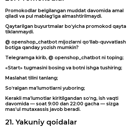
Promokodlar belgilangan muddat davomida amal
qiladi va pul mablag‘iga almashtirilmaydi.
Qaytarilgan buyurtmalar bo‘yicha promokod qayta
tiklanmaydi.
@ openshop_chatbot mijozlarni qo‘llab-quvvatlash
botiga qanday yozish mumkin?
Telegramga kirib, @ openshop_chatbot ni toping;
«Start» tugmasini bosing va botni ishga tushiring;
Maslahat tilini tanlang;
So‘ralgan ma’lumotlarni yuboring;
Kerakli ma’lumotlar kiritilgandan so‘ng, ish vaqti
davomida — soat 9:00 dan 22:00 gacha — sizga
mas’ul mutaxassis javob beradi.
21
.
Yakuniy qoidalar