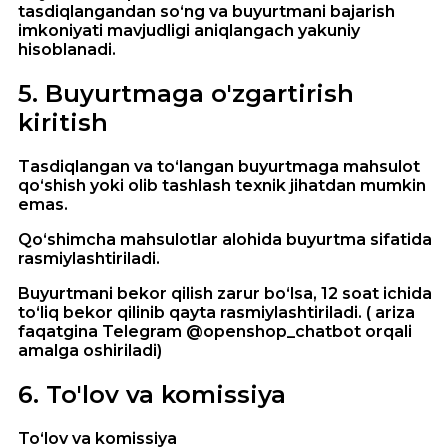
tasdiqlangandan so‘ng va buyurtmani bajarish
imkoniyati mavjudligi aniqlangach yakuniy
hisoblanadi.
5
.
Buyurtmaga o'zgartirish
kiritish
Tasdiqlangan va to‘langan buyurtmaga mahsulot
qo‘shish yoki olib tashlash texnik jihatdan mumkin
emas.
Qo‘shimcha mahsulotlar alohida buyurtma sifatida
rasmiylashtiriladi.
Buyurtmani bekor qilish zarur bo‘lsa, 12 soat ichida
to‘liq bekor qilinib qayta rasmiylashtiriladi. ( ariza
faqatgina Telegram @openshop_chatbot orqali
amalga oshiriladi)
6
.
To'lov va komissiya
To‘lov va komissiya