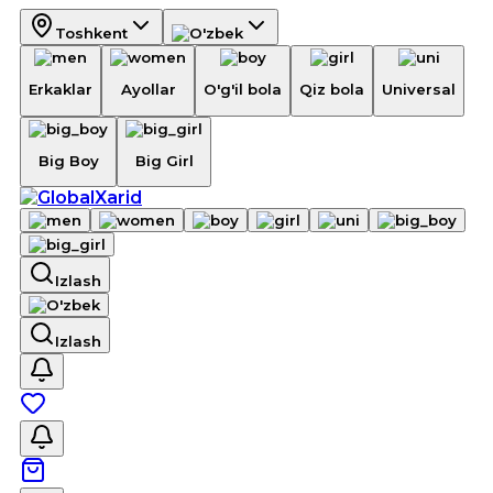
Toshkent
Erkaklar
Ayollar
O'g'il bola
Qiz bola
Universal
Big Boy
Big Girl
Izlash
Izlash