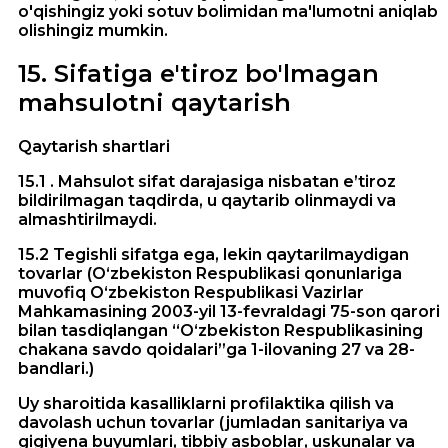
o'qishingiz yoki sotuv bolimidan ma'lumotni aniqlab
olishingiz mumkin.
15
.
Sifatiga e'tiroz bo'lmagan
mahsulotni qaytarish
Qaytarish shartlari
15.1 . Mahsulot sifat darajasiga nisbatan e’tiroz
bildirilmagan taqdirda, u qaytarib olinmaydi va
almashtirilmaydi.
15.2 Tegishli sifatga ega, lekin qaytarilmaydigan
tovarlar (O‘zbekiston Respublikasi qonunlariga
muvofiq O‘zbekiston Respublikasi Vazirlar
Mahkamasining 2003-yil 13-fevraldagi 75-son qarori
bilan tasdiqlangan “O‘zbekiston Respublikasining
chakana savdo qoidalari”ga 1-ilovaning 27 va 28-
bandlari.)
Uy sharoitida kasalliklarni profilaktika qilish va
davolash uchun tovarlar (jumladan sanitariya va
gigiyena buyumlari, tibbiy asboblar, uskunalar va