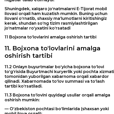
Shuningdek, xalqaro jo‘natmalarni E-Tijorat mobil
ilovasi orqali ham kuzatish mumkin. Buning uchun
ilovani o‘rnatib, shaxsiy ma’lumotlarni kiritishingiz
kerak, shundan so‘ng tizim rasmiylashtirilgan
jo‘natmalar ro‘yxatini ko‘rsatadi
11 Bojxona to‘lovlarini amalga oshirish tartibi
11
.
Bojxona to'lovlarini amalga
oshirish tartibi
11.2 Onlayn buyurtmalar bo‘yicha bojxona to‘lovi
to‘g‘risida Buyurtmachi kuryerlik yoki pochta xizmat
tomonidan yuborilgan xabarnoma orqali xabardor
qilinadi. Xabarnomada to‘lov summasi va to‘lash
tartibi ko‘rsatiladi.
11.3 Bojxona to‘lovini quyidagi usullar orqali amalga
oshirish mumkin:
— O‘zbekiston pochtasi bo‘limlarida (shaxsan yoki
mobil ilova orqali);