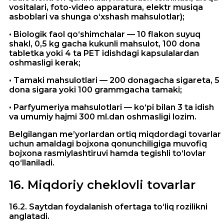
vositalari, foto-video apparatura, elektr musiqa
asboblari va shunga o‘xshash mahsulotlar);
• Biologik faol qo‘shimchalar — 10 flakon suyuq
shakl, 0,5 kg gacha kukunli mahsulot, 100 dona
tabletka yoki 4 ta PET idishdagi kapsulalardan
oshmasligi kerak;
• Tamaki mahsulotlari — 200 donagacha sigareta, 5
dona sigara yoki 100 grammgacha tamaki;
• Parfyumeriya mahsulotlari — ko‘pi bilan 3 ta idish
va umumiy hajmi 300 ml.dan oshmasligi lozim.
Belgilangan me’yorlardan ortiq miqdordagi tovarlar
uchun amaldagi bojxona qonunchiligiga muvofiq
bojxona rasmiylashtiruvi hamda tegishli to‘lovlar
qo‘llaniladi.
16
.
Miqdoriy cheklovli tovarlar
16.2. Saytdan foydalanish ofertaga to‘liq rozilikni
anglatadi.