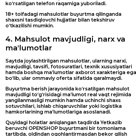
ko‘rsatilgan telefon raqamiga yuboriladi.
18+ toifadagi mahsulotlar buyurtma qilinganda
shaxsni tasdiqlovchi hujjatlar bilan tekshiruv
o‘tkazilishi mumkin.
4
.
Mahsulot mavjudligi, narx va
ma'lumotlar
Saytda joylashtirilgan mahsulotlar, ularning narxi,
mavjudligi, tavsifi, fotosuratlari, texnik xususiyatlari
hamda boshqa ma’lumotlar axborot xarakteriga eg
bo‘lib, ular ommaviy oferta sifatida qaralmaydi.
Buyurtma berish jarayonida ko‘rsatilgan mahsulot
mavjudligi to‘g‘risidagi ma’lumot real vaqt rejimida
yangilanmasligi mumkin hamda uchinchi shaxs
sotuvchilari, ishlab chiqaruvchilar yoki logistika
hamkorlarining ma’lumotlariga asoslanadi.
Quyidagi holatlar aniqlangan taqdirda Yetkazib
beruvchi OPENSHOP buyurtmani bir tomonlama
tartibda, oldindan ogohlantirmasdan bekor qilish