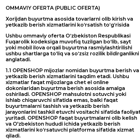
OMMAVIY OFERTA (PUBLIC OFERTA)
Xorijdan buyurtma asosida tovarlarni olib kirish va
yetkazib berish xizmatlarini ko‘rsatish to‘g‘risida
Ushbu ommaviy oferta O‘zbekiston Respublikasi
Fuqarolik kodeksiga muvofiq tuzilgan bo‘lib, sayt
yoki mobil ilova orqali buyurtma rasmiylashtirilishi
ushbu shartlarga to‘liq va so‘zsiz rozilik bildirganlikni
anglatadi.
1.1 OPENSHOP mijozlar nomidan buyurtma berish va
yetkazib berish xizmatlarini taqdim etadi. Ushbu
xizmatlar faqat mijozlarga chet el online
dokonlaridan buyurtma berish asosida amalga
oshiriladi. OPENSHOP mahsulotni sotuvchi yoki
ishlab chiqaruvchi sifatida emas, balki faqat
buyurtmalarni tashish va yetkazib berish
jarayonlarini tashkil etuvchi vositachi sifatida faoliya
yuritadi. OPENSHOP faqat buyurtmalarni olib kelish
va O'zbekiston hududi ichida yetkazib berish
xizmatlarini ko‘rsatuvchi platforma sifatida xizmat
qiladi.