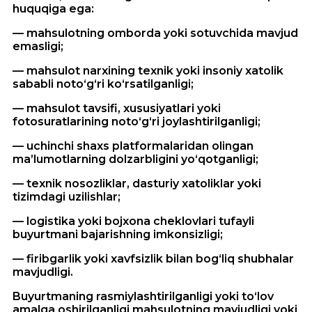
huquqiga ega:
— mahsulotning omborda yoki sotuvchida mavjud
emasligi;
— mahsulot narxining texnik yoki insoniy xatolik
sababli noto‘g‘ri ko‘rsatilganligi;
— mahsulot tavsifi, xususiyatlari yoki
fotosuratlarining noto‘g‘ri joylashtirilganligi;
— uchinchi shaxs platformalaridan olingan
ma’lumotlarning dolzarbligini yo‘qotganligi;
— texnik nosozliklar, dasturiy xatoliklar yoki
tizimdagi uzilishlar;
— logistika yoki bojxona cheklovlari tufayli
buyurtmani bajarishning imkonsizligi;
— firibgarlik yoki xavfsizlik bilan bog‘liq shubhalar
mavjudligi.
Buyurtmaning rasmiylashtirilganligi yoki to‘lov
amalga oshirilganligi mahsulotning mavjudligi yoki