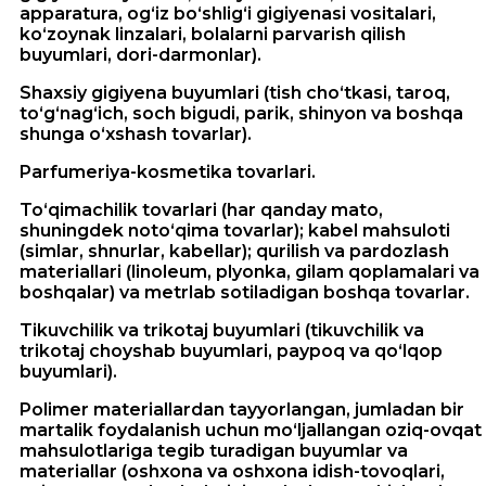
apparatura, og‘iz bo‘shlig‘i gigiyenasi vositalari,
ko‘zoynak linzalari, bolalarni parvarish qilish
buyumlari, dori-darmonlar).
Shaxsiy gigiyena buyumlari (tish cho‘tkasi, taroq,
to‘g‘nag‘ich, soch bigudi, parik, shinyon va boshqa
shunga o‘xshash tovarlar).
Parfumeriya-kosmetika tovarlari.
To‘qimachilik tovarlari (har qanday mato,
shuningdek noto‘qima tovarlar); kabel mahsuloti
(simlar, shnurlar, kabellar); qurilish va pardozlash
materiallari (linoleum, plyonka, gilam qoplamalari va
boshqalar) va metrlab sotiladigan boshqa tovarlar.
Tikuvchilik va trikotaj buyumlari (tikuvchilik va
trikotaj choyshab buyumlari, paypoq va qo‘lqop
buyumlari).
Polimer materiallardan tayyorlangan, jumladan bir
martalik foydalanish uchun mo‘ljallangan oziq-ovqat
mahsulotlariga tegib turadigan buyumlar va
materiallar (oshxona va oshxona idish-tovoqlari,