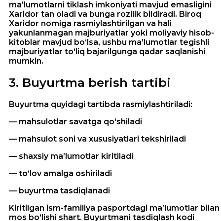
ma’lumotlarni tiklash imkoniyati mavjud emasligini
Xaridor tan oladi va bunga rozilik bildiradi. Biroq
Xaridor nomiga rasmiylashtirilgan va hali
yakunlanmagan majburiyatlar yoki moliyaviy hisob-
kitoblar mavjud bo‘lsa, ushbu ma’lumotlar tegishli
majburiyatlar to‘liq bajarilgunga qadar saqlanishi
mumkin.
3
.
Buyurtma berish tartibi
Buyurtma quyidagi tartibda rasmiylashtiriladi:
— mahsulotlar savatga qo‘shiladi
— mahsulot soni va xususiyatlari tekshiriladi
— shaxsiy ma’lumotlar kiritiladi
— to‘lov amalga oshiriladi
— buyurtma tasdiqlanadi
Kiritilgan ism-familiya pasportdagi ma’lumotlar bilan
mos bo‘lishi shart. Buyurtmani tasdiqlash kodi