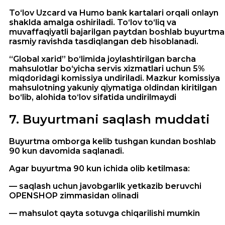
To‘lov Uzcard va Humo bank kartalari orqali onlayn
shaklda amalga oshiriladi. To‘lov to‘liq va
muvaffaqiyatli bajarilgan paytdan boshlab buyurtma
rasmiy ravishda tasdiqlangan deb hisoblanadi.
“Global xarid” bo‘limida joylashtirilgan barcha
mahsulotlar bo‘yicha servis xizmatlari uchun 5%
miqdoridagi komissiya undiriladi. Mazkur komissiya
mahsulotning yakuniy qiymatiga oldindan kiritilgan
bo‘lib, alohida to‘lov sifatida undirilmaydi
7
.
Buyurtmani saqlash muddati
Buyurtma omborga kelib tushgan kundan boshlab
90 kun davomida saqlanadi.
Agar buyurtma 90 kun ichida olib ketilmasa:
— saqlash uchun javobgarlik yetkazib beruvchi
OPENSHOP zimmasidan olinadi
— mahsulot qayta sotuvga chiqarilishi mumkin