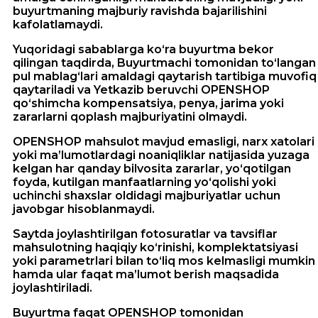
buyurtmaning majburiy ravishda bajarilishini
kafolatlamaydi.
Yuqoridagi sabablarga ko‘ra buyurtma bekor
qilingan taqdirda, Buyurtmachi tomonidan to‘langan
pul mablag‘lari amaldagi qaytarish tartibiga muvofiq
qaytariladi va Yetkazib beruvchi OPENSHOP
qo‘shimcha kompensatsiya, penya, jarima yoki
zararlarni qoplash majburiyatini olmaydi.
OPENSHOP mahsulot mavjud emasligi, narx xatolari
yoki ma’lumotlardagi noaniqliklar natijasida yuzaga
kelgan har qanday bilvosita zararlar, yo‘qotilgan
foyda, kutilgan manfaatlarning yo‘qolishi yoki
uchinchi shaxslar oldidagi majburiyatlar uchun
javobgar hisoblanmaydi.
Saytda joylashtirilgan fotosuratlar va tavsiflar
mahsulotning haqiqiy ko‘rinishi, komplektatsiyasi
yoki parametrlari bilan to‘liq mos kelmasligi mumkin
hamda ular faqat ma’lumot berish maqsadida
joylashtiriladi.
Buyurtma faqat OPENSHOP tomonidan