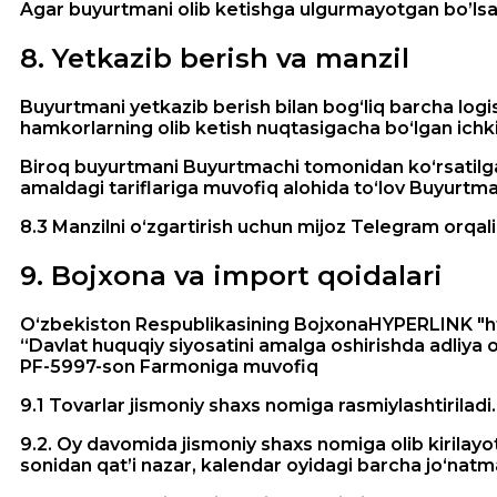
Agar buyurtmani olib ketishga ulgurmayotgan bo’lsa
8
.
Yetkazib berish va manzil
Buyurtmani yetkazib berish bilan bog‘liq barcha log
hamkorlarning olib ketish nuqtasigacha bo‘lgan ichki t
Biroq buyurtmani Buyurtmachi tomonidan ko‘rsatilgan
amaldagi tariflariga muvofiq alohida to‘lov Buyurtm
8.3 Manzilni o‘zgartirish uchun mijoz Telegram orqa
9
.
Bojxona va import qoidalari
Oʻzbekiston Respublikasining BojxonaHYPERLINK "ht
“Davlat huquqiy siyosatini amalga oshirishda adliya o
PF-5997-son Farmoniga muvofiq
9.1 Tovarlar jismoniy shaxs nomiga rasmiylashtiriladi.
9.2. Oy davomida jismoniy shaxs nomiga olib kirila
sonidan qat’i nazar, kalendar oyidagi barcha jo‘natma