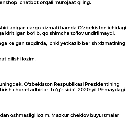
enshop_chatbot orqali murojaat qiling.
shiriladigan cargo xizmati hamda O‘zbekiston ichidagi
 kiritilgan bo‘lib, qo‘shimcha to‘lov undirilmaydi.
a kelgan taqdirda, ichki yetkazib berish xizmatining
 qilishi lozim.
uningdek, Oʻzbekiston Respublikasi Prezidentining
irish chora-tadbirlari toʻgʻrisida” 2020-yil 19-maydagi
idan oshmasligi lozim. Mazkur cheklov buyurtmalar