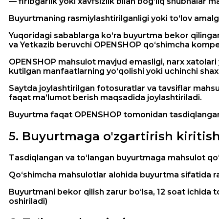
— firibgarlik yoki xavfsizlik bilan bog‘liq shubhalar ma
Buyurtmaning rasmiylashtirilganligi yoki to‘lov amalg
Yuqoridagi sabablarga ko‘ra buyurtma bekor qilingan
va Yetkazib beruvchi OPENSHOP qo‘shimcha kompensat
OPENSHOP mahsulot mavjud emasligi, narx xatolari yo
kutilgan manfaatlarning yo‘qolishi yoki uchinchi sha
Saytda joylashtirilgan fotosuratlar va tavsiflar mahs
faqat ma’lumot berish maqsadida joylashtiriladi.
Buyurtma faqat OPENSHOP tomonidan tasdiqlangandan
5
.
Buyurtmaga o'zgartirish kiritis
Tasdiqlangan va to‘langan buyurtmaga mahsulot qo‘s
Qo‘shimcha mahsulotlar alohida buyurtma sifatida ras
Buyurtmani bekor qilish zarur bo‘lsa, 12 soat ichida 
oshiriladi)