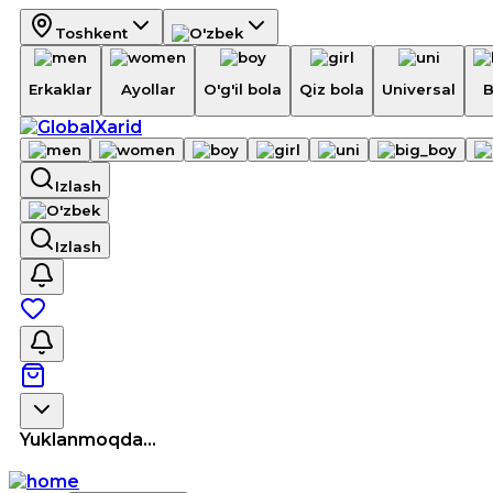
Toshkent
Erkaklar
Ayollar
O'g'il bola
Qiz bola
Universal
B
Izlash
Izlash
Yuklanmoqda...