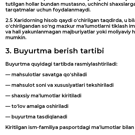
tutilgan hollar bundan mustasno, uchinchi shaxslar
tarqatmalar uchun foydalanmaydi.
2.5 Xaridorning hisob qaydi o‘chirilgan taqdirda, u bi
o‘chirilgandan so‘ng mazkur ma’lumotlarni tiklash imk
va hali yakunlanmagan majburiyatlar yoki moliyaviy hi
mumkin.
3
.
Buyurtma berish tartibi
Buyurtma quyidagi tartibda rasmiylashtiriladi:
— mahsulotlar savatga qo‘shiladi
— mahsulot soni va xususiyatlari tekshiriladi
— shaxsiy ma’lumotlar kiritiladi
— to‘lov amalga oshiriladi
— buyurtma tasdiqlanadi
Kiritilgan ism-familiya pasportdagi ma’lumotlar bilan