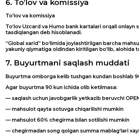
6
.
To'lov va komissiya
To‘lov va komissiya
To‘lov Uzcard va Humo bank kartalari orqali onlayn s
tasdiqlangan deb hisoblanadi.
“Global xarid” bo‘limida joylashtirilgan barcha mahs
yakuniy qiymatiga oldindan kiritilgan bo‘lib, alohida t
7
.
Buyurtmani saqlash muddati
Buyurtma omborga kelib tushgan kundan boshlab 90
Agar buyurtma 90 kun ichida olib ketilmasa:
— saqlash uchun javobgarlik yetkazib beruvchi OP
— mahsulot qayta sotuvga chiqarilishi mumkin
— mahsulot 60% chegirma bilan sotilishi mumkin
— chegirmadan song qolgan summa mablag‘lari xayriy