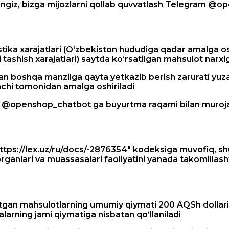
ngiz, bizga mijozlarni qollab quvvatlash Telegram @op
istika xarajatlari (O‘zbekiston hududiga qadar amalga o
ashish xarajatlari) saytda ko‘rsatilgan mahsulot narxiga
 boshqa manzilga qayta yetkazib berish zarurati yuzag
achi tomonidan amalga oshiriladi
li @openshop_chatbot ga buyurtma raqami bilan murojaat
tps://lex.uz/ru/docs/-2876354" kodeksiga muvofiq, sh
rganlari va muassasalari faoliyatini yanada takomillasht
yotgan mahsulotlarning umumiy qiymati 200 AQSh dollar
larning jami qiymatiga nisbatan qo‘llaniladi