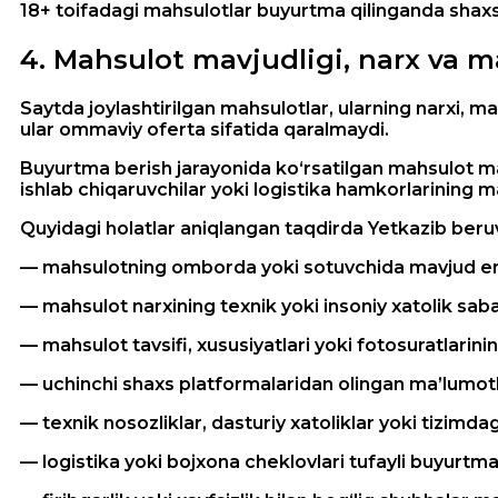
18+ toifadagi mahsulotlar buyurtma qilinganda shaxsni
4
.
Mahsulot mavjudligi, narx va m
Saytda joylashtirilgan mahsulotlar, ularning narxi, ma
ular ommaviy oferta sifatida qaralmaydi.
Buyurtma berish jarayonida ko‘rsatilgan mahsulot mav
ishlab chiqaruvchilar yoki logistika hamkorlarining m
Quyidagi holatlar aniqlangan taqdirda Yetkazib be
— mahsulotning omborda yoki sotuvchida mavjud em
— mahsulot narxining texnik yoki insoniy xatolik sababl
— mahsulot tavsifi, xususiyatlari yoki fotosuratlarining
— uchinchi shaxs platformalaridan olingan ma’lumotla
— texnik nosozliklar, dasturiy xatoliklar yoki tizimdagi
— logistika yoki bojxona cheklovlari tufayli buyurtma