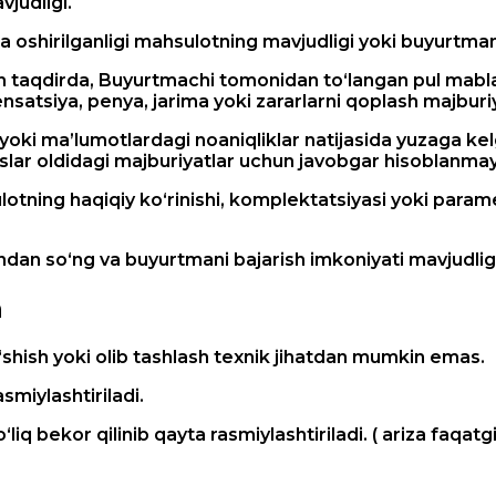
vjudligi.
a oshirilganligi mahsulotning mavjudligi yoki buyurtman
 taqdirda, Buyurtmachi tomonidan to‘langan pul mablag
siya, penya, jarima yoki zararlarni qoplash majburiy
ki ma’lumotlardagi noaniqliklar natijasida yuzaga kelga
xslar oldidagi majburiyatlar uchun javobgar hisoblanmay
ulotning haqiqiy ko‘rinishi, komplektatsiyasi yoki para
 so‘ng va buyurtmani bajarish imkoniyati mavjudligi 
h
hish yoki olib tashlash texnik jihatdan mumkin emas.
miylashtiriladi.
to‘liq bekor qilinib qayta rasmiylashtiriladi. ( ariza 