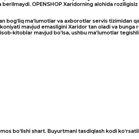
ga berilmaydi. OPENSHOP Xaridorning alohida roziligis
lan bog‘liq ma’lumotlar va axborotlar servis tizimidan q
oniyati mavjud emasligini Xaridor tan oladi va bunga roz
sob-kitoblar mavjud bo‘lsa, ushbu ma’lumotlar tegishli 
 mos bo‘lishi shart. Buyurtmani tasdiqlash kodi ko‘rsat