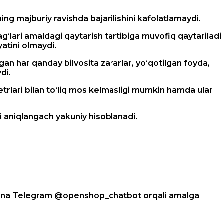
ing majburiy ravishda bajarilishini kafolatlamaydi.
‘lari amaldagi qaytarish tartibiga muvofiq qaytariladi
atini olmaydi.
n har qanday bilvosita zararlar, yo‘qotilgan foyda,
di.
metrlari bilan to‘liq mos kelmasligi mumkin hamda ular
aniqlangach yakuniy hisoblanadi.
faqatgina Telegram @openshop_chatbot orqali amalga