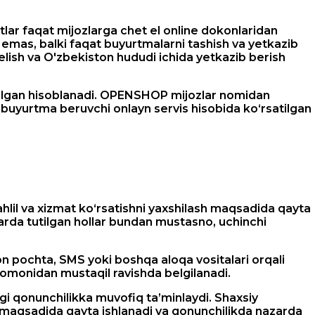
lar faqat mijozlarga chet el online dokonlaridan
emas, balki faqat buyurtmalarni tashish va yetkazib
kelish va O'zbekiston hududi ichida yetkazib berish
l qilgan hisoblanadi. OPENSHOP mijozlar nomidan
 buyurtma beruvchi onlayn servis hisobida ko‘rsatilgan
tahlil va xizmat ko‘rsatishni yaxshilash maqsadida qayta
arda tutilgan hollar bundan mustasno, uchinchi
n pochta, SMS yoki boshqa aloqa vositalari orqali
omonidan mustaqil ravishda belgilanadi.
gi qonunchilikka muvofiq ta’minlaydi. Shaxsiy
h maqsadida qayta ishlanadi va qonunchilikda nazarda