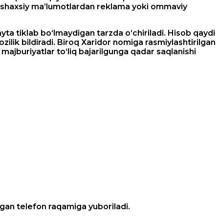
iz shaxsiy ma’lumotlardan reklama yoki ommaviy
ayta tiklab bo‘lmaydigan tarzda o‘chiriladi. Hisob qaydi
ilik bildiradi. Biroq Xaridor nomiga rasmiylashtirilgan
majburiyatlar to‘liq bajarilgunga qadar saqlanishi
ilgan telefon raqamiga yuboriladi.