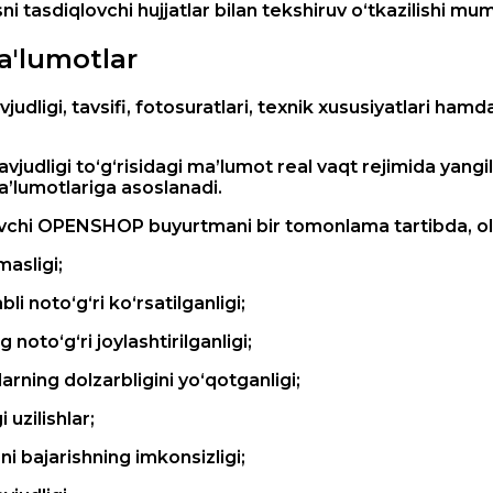
 tasdiqlovchi hujjatlar bilan tekshiruv o‘tkazilishi mum
a'lumotlar
vjudligi, tavsifi, fotosuratlari, texnik xususiyatlari h
judligi to‘g‘risidagi ma’lumot real vaqt rejimida yang
a’lumotlariga asoslanadi.
ruvchi OPENSHOP buyurtmani bir tomonlama tartibda, o
asligi;
i noto‘g‘ri ko‘rsatilganligi;
 noto‘g‘ri joylashtirilganligi;
rning dolzarbligini yo‘qotganligi;
 uzilishlar;
ni bajarishning imkonsizligi;