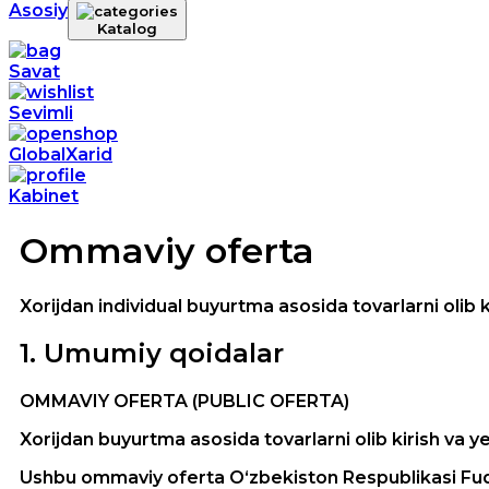
Asosiy
Katalog
Savat
Sevimli
GlobalXarid
Kabinet
Ommaviy oferta
Xorijdan individual buyurtma asosida tovarlarni olib ki
1
.
Umumiy qoidalar
OMMAVIY OFERTA (PUBLIC OFERTA)
Xorijdan buyurtma asosida tovarlarni olib kirish va ye
Ushbu ommaviy oferta O‘zbekiston Respublikasi Fuqaro