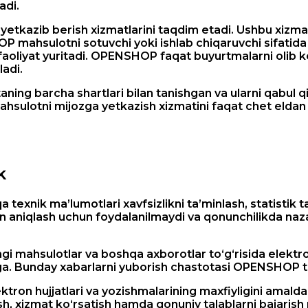
adi.
tkazib berish xizmatlarini taqdim etadi. Ushbu xizmat
 mahsulotni sotuvchi yoki ishlab chiqaruvchi sifatida 
da faoliyat yuritadi. OPENSHOP faqat buyurtmalarni olib 
ladi.
taning barcha shartlari bilan tanishgan va ularni qabu
ahsulotni mijozga yetkazish xizmatini faqat chet eldan
k
 texnik ma’lumotlari xavfsizlikni ta’minlash, statistik 
n aniqlash uchun foydalanilmaydi va qonunchilikda naz
i mahsulotlar va boshqa axborotlar to‘g‘risida elektro
ga. Bunday xabarlarni yuborish chastotasi OPENSHOP t
ron hujjatlari va yozishmalarining maxfiyligini amalda
sh, xizmat ko‘rsatish hamda qonuniy talablarni bajaris