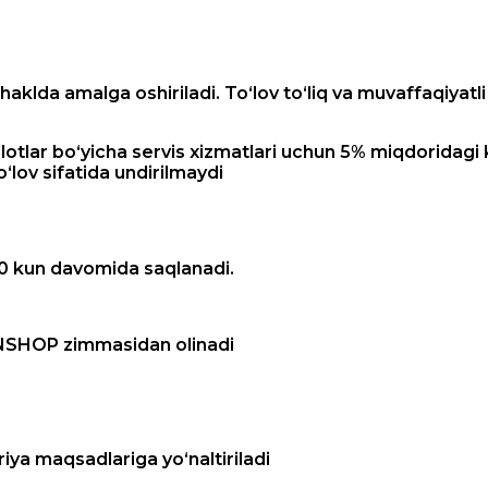
haklda amalga oshiriladi. To‘lov to‘liq va muvaffaqiyat
ulotlar bo‘yicha servis xizmatlari uchun 5% miqdoridag
o‘lov sifatida undirilmaydi
 kun davomida saqlanadi.
ENSHOP zimmasidan olinadi
a maqsadlariga yo‘naltiriladi