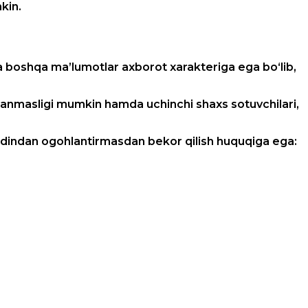
kin.
amda boshqa ma’lumotlar axborot xarakteriga ega bo‘lib,
ilanmasligi mumkin hamda uchinchi shaxs sotuvchilari,
ldindan ogohlantirmasdan bekor qilish huquqiga ega: