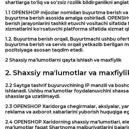
shartlarga to‘liq va so‘zsiz rozilik bildirganlikni anglat
1.1 OPENSHOP mijozlar nomidan buyurtma berish va ye
buyurtma berish asosida amalga oshiriladi. OPENSHOP
berish jarayonlarini tashkil etuvchi vositachi sifati
xizmatlarini ko‘rsatuvchi platforma sifatida xizmat qi
1.2. Buyurtma berish orqali, Buyurtmachi ushbu ofer
buyurtma berish va servis orqali yetkazib berilgan m
pozitsiyaga asosan taqdim etadi.
2 Shaxsiy ma’lumotlarni qayta ishlash va maxfiylik
2
.
Shaxsiy ma'lumotlar va maxfiyli
2.2 Saytga tashrif buyuruvchining IP manzili va boshqa
ishlanadi. Ushbu ma’lumotlar foydalanuvchini shaxsa
shaxslarga uzatilmaydi.
2.3 OPENSHOP Xaridorga chegirmalar, aksiyalar, yang
reklama va axborot xabarlarini yuborish huquqiga e
2.4 OPENSHOP Xaridorning shaxsiy ma’lumotlari, elekt
ma’lumotlar faqat Shartnoma majburiyatlarini bajari