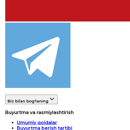
Biz bilan bog'laning
Buyurtma va rasmiylashtirish
Umumiy qoidalar
Buyurtma berish tartibi