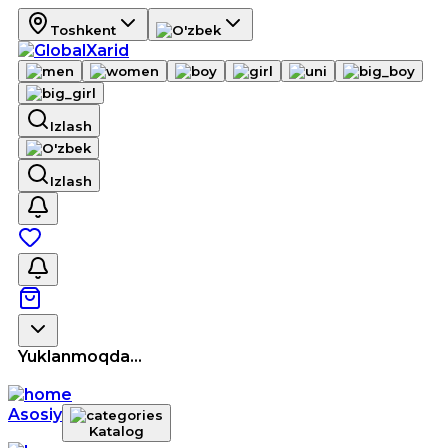
Toshkent
Izlash
Izlash
Yuklanmoqda...
Asosiy
Katalog