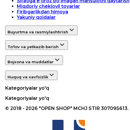
Sifatiga e'tiroz bo'lmagan mahsulotni qaytarish
Miqdoriy cheklovli tovarlar
Firibgarlikdan himoya
Yakuniy qoidalar
Buyurtma va rasmiylashtirish
To'lov va yetkazib berish
Bojxona va muddatlar
Huquq va xavfsizlik
Kategoriyalar yo'q
Kategoriyalar yo'q
© 2018 - 2026 "OPEN SHOP" MCHJ STIR 307095613.