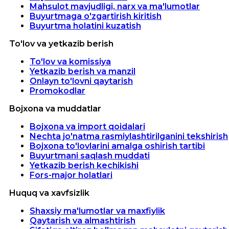
Mahsulot mavjudligi, narx va ma'lumotlar
Buyurtmaga o'zgartirish kiritish
Buyurtma holatini kuzatish
To'lov va yetkazib berish
To'lov va komissiya
Yetkazib berish va manzil
Onlayn to'lovni qaytarish
Promokodlar
Bojxona va muddatlar
Bojxona va import qoidalari
Nechta jo'natma rasmiylashtirilganini tekshirish
Bojxona to'lovlarini amalga oshirish tartibi
Buyurtmani saqlash muddati
Yetkazib berish kechikishi
Fors-major holatlari
Huquq va xavfsizlik
Shaxsiy ma'lumotlar va maxfiylik
Qaytarish va almashtirish