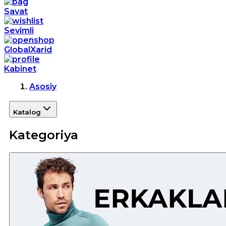
Savat
Sevimli
GlobalXarid
Kabinet
Asosiy
Katalog
Kategoriya