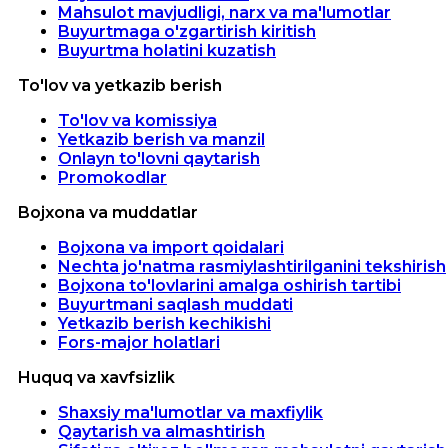
Mahsulot mavjudligi, narx va ma'lumotlar
Buyurtmaga o'zgartirish kiritish
Buyurtma holatini kuzatish
To'lov va yetkazib berish
To'lov va komissiya
Yetkazib berish va manzil
Onlayn to'lovni qaytarish
Promokodlar
Bojxona va muddatlar
Bojxona va import qoidalari
Nechta jo'natma rasmiylashtirilganini tekshirish
Bojxona to'lovlarini amalga oshirish tartibi
Buyurtmani saqlash muddati
Yetkazib berish kechikishi
Fors-major holatlari
Huquq va xavfsizlik
Shaxsiy ma'lumotlar va maxfiylik
Qaytarish va almashtirish