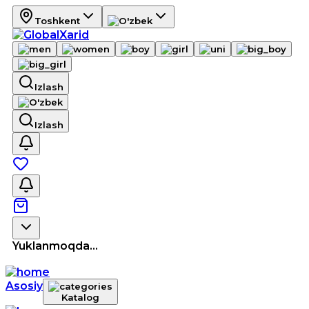
Toshkent
Izlash
Izlash
Yuklanmoqda...
Asosiy
Katalog