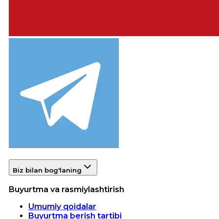
Biz bilan bog'laning
Buyurtma va rasmiylashtirish
Umumiy qoidalar
Buyurtma berish tartibi