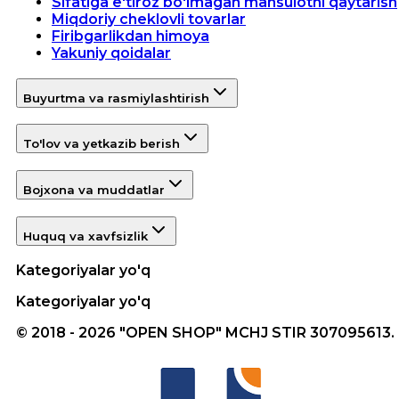
Sifatiga e'tiroz bo'lmagan mahsulotni qaytarish
Miqdoriy cheklovli tovarlar
Firibgarlikdan himoya
Yakuniy qoidalar
Buyurtma va rasmiylashtirish
To'lov va yetkazib berish
Bojxona va muddatlar
Huquq va xavfsizlik
Kategoriyalar yo'q
Kategoriyalar yo'q
© 2018 - 2026 "OPEN SHOP" MCHJ STIR 307095613.