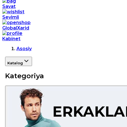
Savat
Sevimli
GlobalXarid
Kabinet
Asosiy
Katalog
Kategoriya