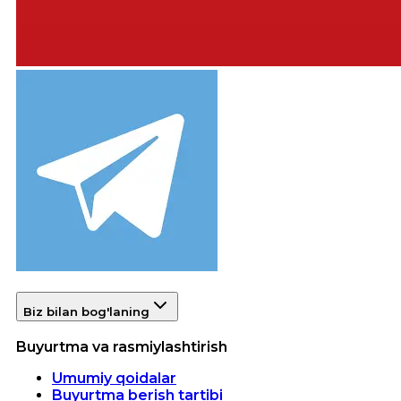
Biz bilan bog'laning
Buyurtma va rasmiylashtirish
Umumiy qoidalar
Buyurtma berish tartibi