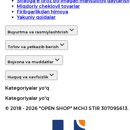
Sifatiga e'tiroz bo'lmagan mahsulotni qaytarish
Miqdoriy cheklovli tovarlar
Firibgarlikdan himoya
Yakuniy qoidalar
Buyurtma va rasmiylashtirish
To'lov va yetkazib berish
Bojxona va muddatlar
Huquq va xavfsizlik
Kategoriyalar yo'q
Kategoriyalar yo'q
© 2018 - 2026 "OPEN SHOP" MCHJ STIR 307095613.