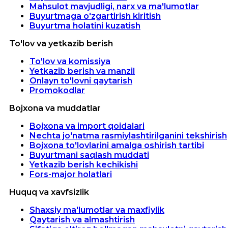
Mahsulot mavjudligi, narx va ma'lumotlar
Buyurtmaga o'zgartirish kiritish
Buyurtma holatini kuzatish
To'lov va yetkazib berish
To'lov va komissiya
Yetkazib berish va manzil
Onlayn to'lovni qaytarish
Promokodlar
Bojxona va muddatlar
Bojxona va import qoidalari
Nechta jo'natma rasmiylashtirilganini tekshirish
Bojxona to'lovlarini amalga oshirish tartibi
Buyurtmani saqlash muddati
Yetkazib berish kechikishi
Fors-major holatlari
Huquq va xavfsizlik
Shaxsiy ma'lumotlar va maxfiylik
Qaytarish va almashtirish