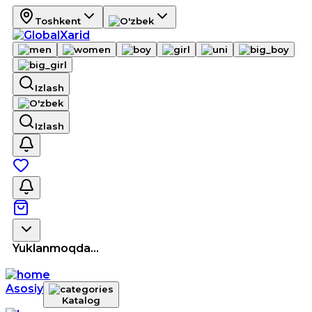
Toshkent
Izlash
Izlash
Yuklanmoqda...
Asosiy
Katalog