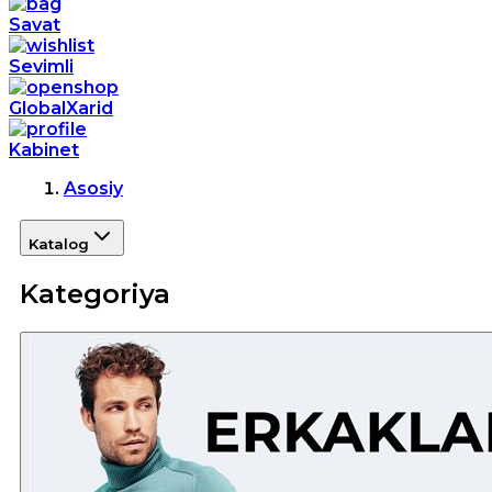
Savat
Sevimli
GlobalXarid
Kabinet
Asosiy
Katalog
Kategoriya