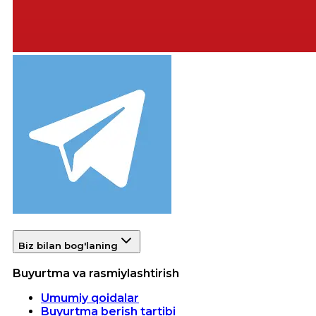
Biz bilan bog'laning
Buyurtma va rasmiylashtirish
Umumiy qoidalar
Buyurtma berish tartibi