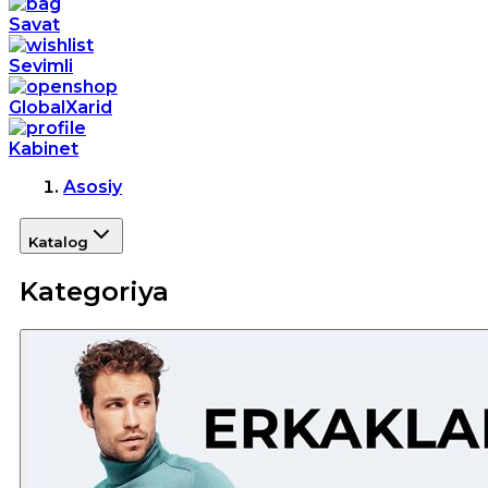
Savat
Sevimli
GlobalXarid
Kabinet
Asosiy
Katalog
Kategoriya