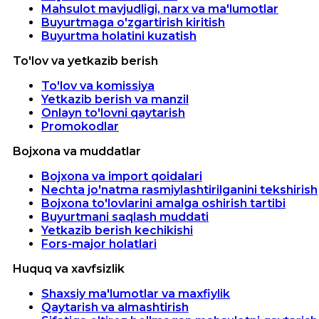
Mahsulot mavjudligi, narx va ma'lumotlar
Buyurtmaga o'zgartirish kiritish
Buyurtma holatini kuzatish
To'lov va yetkazib berish
To'lov va komissiya
Yetkazib berish va manzil
Onlayn to'lovni qaytarish
Promokodlar
Bojxona va muddatlar
Bojxona va import qoidalari
Nechta jo'natma rasmiylashtirilganini tekshirish
Bojxona to'lovlarini amalga oshirish tartibi
Buyurtmani saqlash muddati
Yetkazib berish kechikishi
Fors-major holatlari
Huquq va xavfsizlik
Shaxsiy ma'lumotlar va maxfiylik
Qaytarish va almashtirish