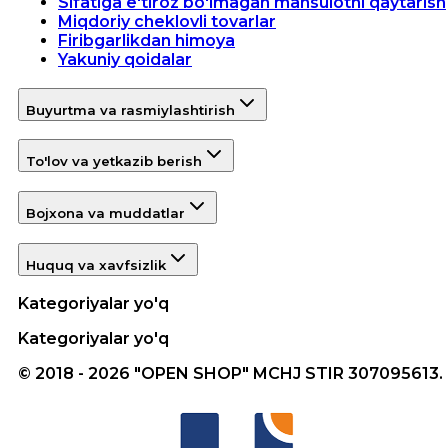
Sifatiga e'tiroz bo'lmagan mahsulotni qaytarish
Miqdoriy cheklovli tovarlar
Firibgarlikdan himoya
Yakuniy qoidalar
Buyurtma va rasmiylashtirish
To'lov va yetkazib berish
Bojxona va muddatlar
Huquq va xavfsizlik
Kategoriyalar yo'q
Kategoriyalar yo'q
© 2018 - 2026 "OPEN SHOP" MCHJ STIR 307095613.