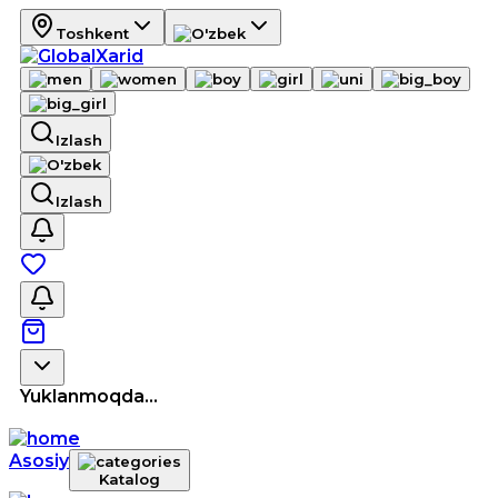
Toshkent
Izlash
Izlash
Yuklanmoqda...
Asosiy
Katalog