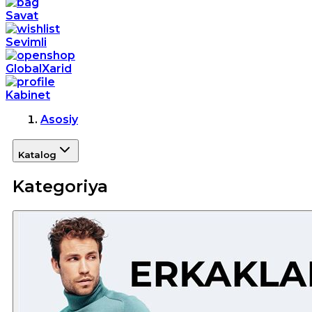
Savat
Sevimli
GlobalXarid
Kabinet
Asosiy
Katalog
Kategoriya