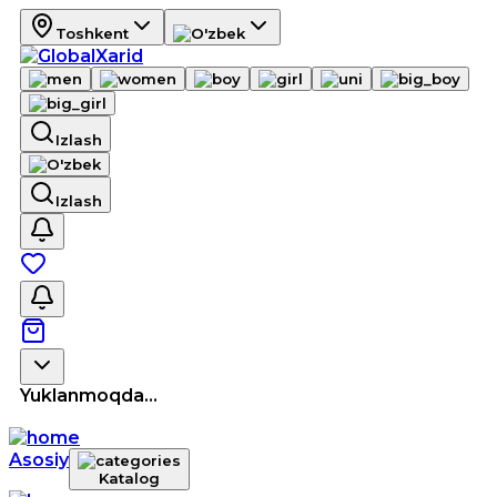
Toshkent
Izlash
Izlash
Yuklanmoqda...
Asosiy
Katalog