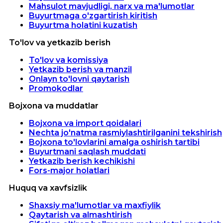
Mahsulot mavjudligi, narx va ma'lumotlar
Buyurtmaga o'zgartirish kiritish
Buyurtma holatini kuzatish
To'lov va yetkazib berish
To'lov va komissiya
Yetkazib berish va manzil
Onlayn to'lovni qaytarish
Promokodlar
Bojxona va muddatlar
Bojxona va import qoidalari
Nechta jo'natma rasmiylashtirilganini tekshirish
Bojxona to'lovlarini amalga oshirish tartibi
Buyurtmani saqlash muddati
Yetkazib berish kechikishi
Fors-major holatlari
Huquq va xavfsizlik
Shaxsiy ma'lumotlar va maxfiylik
Qaytarish va almashtirish