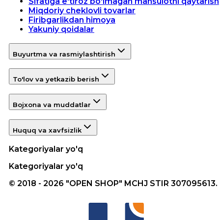
Sifatiga e'tiroz bo'lmagan mahsulotni qaytarish
Miqdoriy cheklovli tovarlar
Firibgarlikdan himoya
Yakuniy qoidalar
Buyurtma va rasmiylashtirish
To'lov va yetkazib berish
Bojxona va muddatlar
Huquq va xavfsizlik
Kategoriyalar yo'q
Kategoriyalar yo'q
© 2018 - 2026 "OPEN SHOP" MCHJ STIR 307095613.