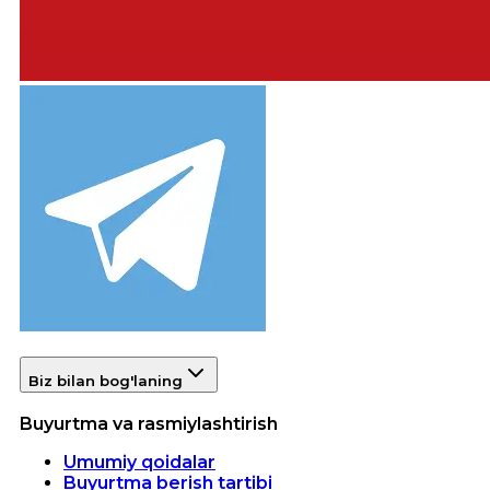
Biz bilan bog'laning
Buyurtma va rasmiylashtirish
Umumiy qoidalar
Buyurtma berish tartibi