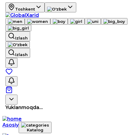
Toshkent
Izlash
Izlash
Yuklanmoqda...
Asosiy
Katalog