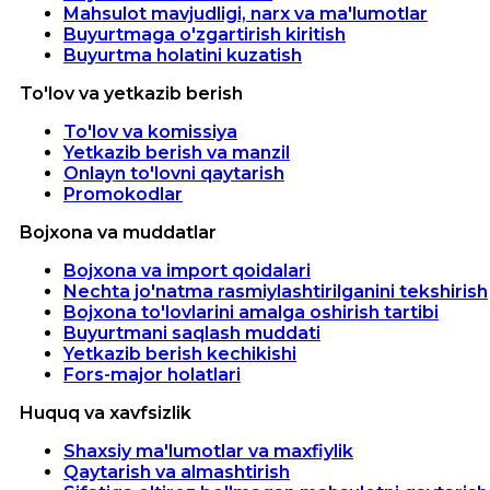
Mahsulot mavjudligi, narx va ma'lumotlar
Buyurtmaga o'zgartirish kiritish
Buyurtma holatini kuzatish
To'lov va yetkazib berish
To'lov va komissiya
Yetkazib berish va manzil
Onlayn to'lovni qaytarish
Promokodlar
Bojxona va muddatlar
Bojxona va import qoidalari
Nechta jo'natma rasmiylashtirilganini tekshirish
Bojxona to'lovlarini amalga oshirish tartibi
Buyurtmani saqlash muddati
Yetkazib berish kechikishi
Fors-major holatlari
Huquq va xavfsizlik
Shaxsiy ma'lumotlar va maxfiylik
Qaytarish va almashtirish