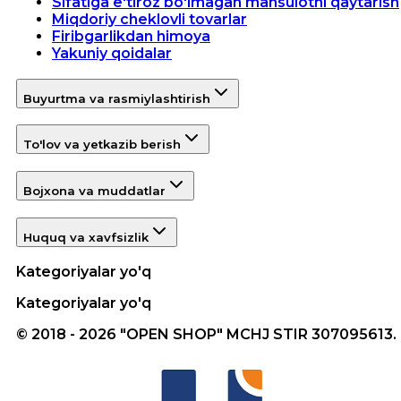
Sifatiga e'tiroz bo'lmagan mahsulotni qaytarish
Miqdoriy cheklovli tovarlar
Firibgarlikdan himoya
Yakuniy qoidalar
Buyurtma va rasmiylashtirish
To'lov va yetkazib berish
Bojxona va muddatlar
Huquq va xavfsizlik
Kategoriyalar yo'q
Kategoriyalar yo'q
© 2018 - 2026 "OPEN SHOP" MCHJ STIR 307095613.