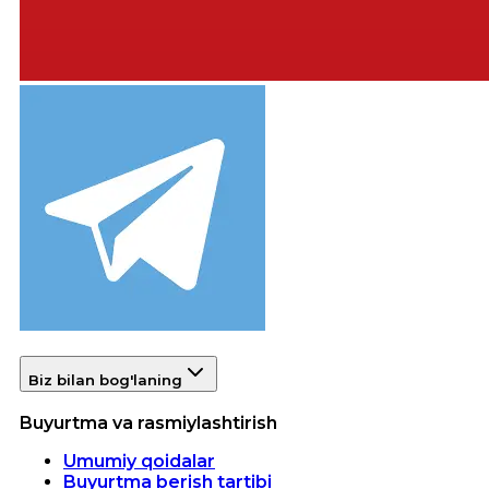
Biz bilan bog'laning
Buyurtma va rasmiylashtirish
Umumiy qoidalar
Buyurtma berish tartibi