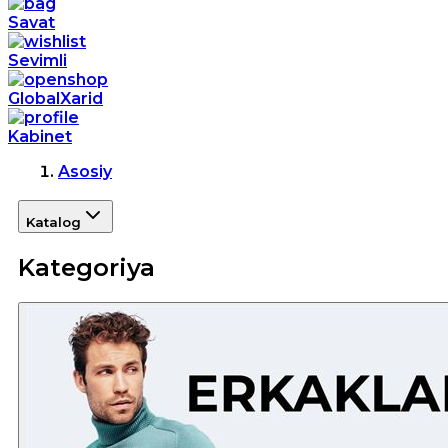
Savat
Sevimli
GlobalXarid
Kabinet
Asosiy
Katalog
Kategoriya