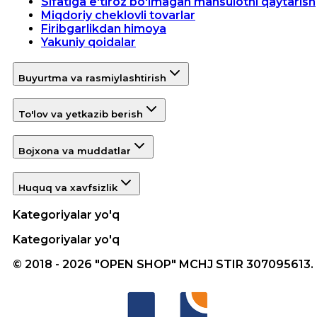
Sifatiga e'tiroz bo'lmagan mahsulotni qaytarish
Miqdoriy cheklovli tovarlar
Firibgarlikdan himoya
Yakuniy qoidalar
Buyurtma va rasmiylashtirish
To'lov va yetkazib berish
Bojxona va muddatlar
Huquq va xavfsizlik
Kategoriyalar yo'q
Kategoriyalar yo'q
© 2018 - 2026 "OPEN SHOP" MCHJ STIR 307095613.