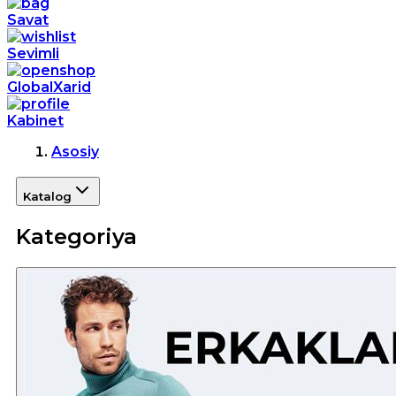
Savat
Sevimli
GlobalXarid
Kabinet
Asosiy
Katalog
Kategoriya