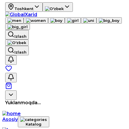
Toshkent
Izlash
Izlash
Yuklanmoqda...
Asosiy
Katalog