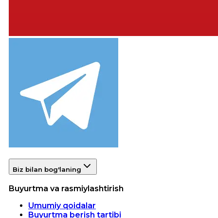
Biz bilan bog'laning
Buyurtma va rasmiylashtirish
Umumiy qoidalar
Buyurtma berish tartibi