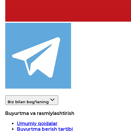
Biz bilan bog'laning
Buyurtma va rasmiylashtirish
Umumiy qoidalar
Buyurtma berish tartibi