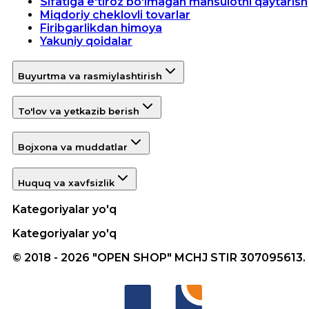
Sifatiga e'tiroz bo'lmagan mahsulotni qaytarish
Miqdoriy cheklovli tovarlar
Firibgarlikdan himoya
Yakuniy qoidalar
Buyurtma va rasmiylashtirish
To'lov va yetkazib berish
Bojxona va muddatlar
Huquq va xavfsizlik
Kategoriyalar yo'q
Kategoriyalar yo'q
© 2018 - 2026 "OPEN SHOP" MCHJ STIR 307095613.