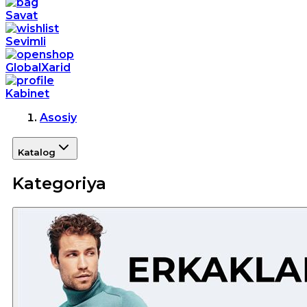
Savat
Sevimli
GlobalXarid
Kabinet
Asosiy
Katalog
Kategoriya