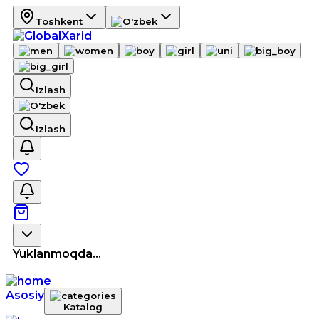
Toshkent
Izlash
Izlash
Yuklanmoqda...
Asosiy
Katalog