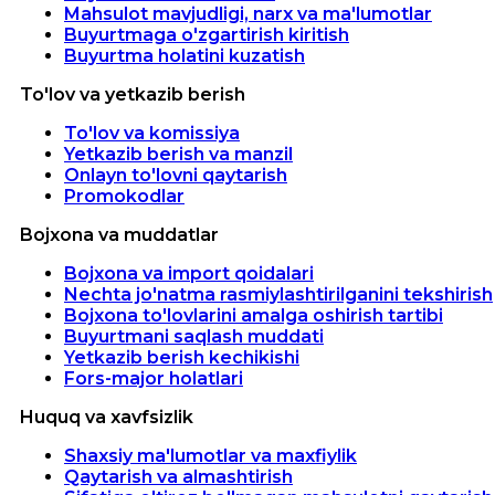
Mahsulot mavjudligi, narx va ma'lumotlar
Buyurtmaga o'zgartirish kiritish
Buyurtma holatini kuzatish
To'lov va yetkazib berish
To'lov va komissiya
Yetkazib berish va manzil
Onlayn to'lovni qaytarish
Promokodlar
Bojxona va muddatlar
Bojxona va import qoidalari
Nechta jo'natma rasmiylashtirilganini tekshirish
Bojxona to'lovlarini amalga oshirish tartibi
Buyurtmani saqlash muddati
Yetkazib berish kechikishi
Fors-major holatlari
Huquq va xavfsizlik
Shaxsiy ma'lumotlar va maxfiylik
Qaytarish va almashtirish