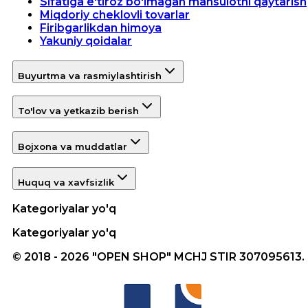
Sifatiga e'tiroz bo'lmagan mahsulotni qaytarish
Miqdoriy cheklovli tovarlar
Firibgarlikdan himoya
Yakuniy qoidalar
Buyurtma va rasmiylashtirish
To'lov va yetkazib berish
Bojxona va muddatlar
Huquq va xavfsizlik
Kategoriyalar yo'q
Kategoriyalar yo'q
© 2018 - 2026 "OPEN SHOP" MCHJ STIR 307095613.