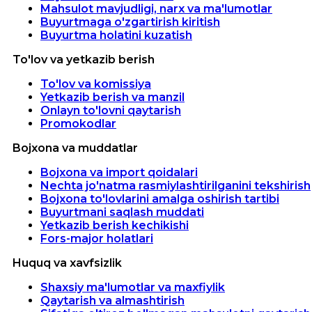
Mahsulot mavjudligi, narx va ma'lumotlar
Buyurtmaga o'zgartirish kiritish
Buyurtma holatini kuzatish
To'lov va yetkazib berish
To'lov va komissiya
Yetkazib berish va manzil
Onlayn to'lovni qaytarish
Promokodlar
Bojxona va muddatlar
Bojxona va import qoidalari
Nechta jo'natma rasmiylashtirilganini tekshirish
Bojxona to'lovlarini amalga oshirish tartibi
Buyurtmani saqlash muddati
Yetkazib berish kechikishi
Fors-major holatlari
Huquq va xavfsizlik
Shaxsiy ma'lumotlar va maxfiylik
Qaytarish va almashtirish