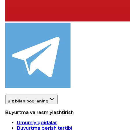
Biz bilan bog'laning
Buyurtma va rasmiylashtirish
Umumiy qoidalar
Buyurtma berish tartibi