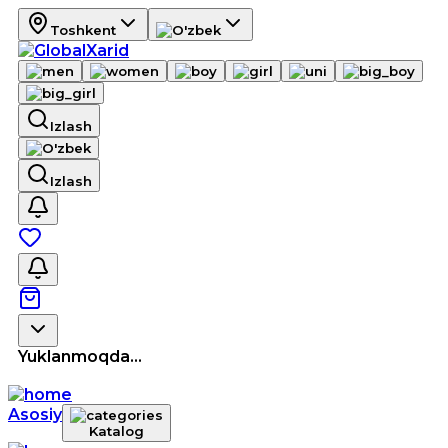
Toshkent
Izlash
Izlash
Yuklanmoqda...
Asosiy
Katalog