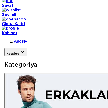
Savat
Sevimli
GlobalXarid
Kabinet
Asosiy
Katalog
Kategoriya