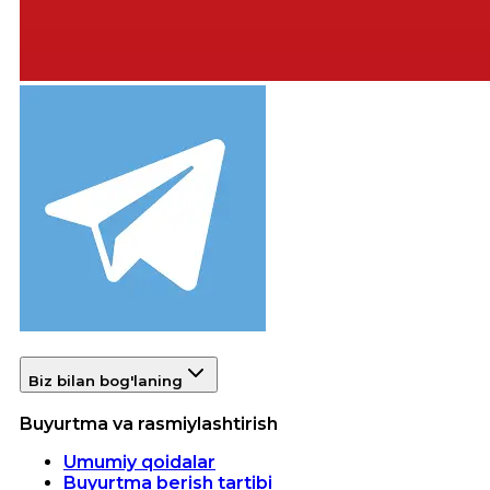
Biz bilan bog'laning
Buyurtma va rasmiylashtirish
Umumiy qoidalar
Buyurtma berish tartibi