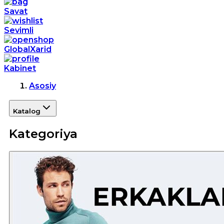
Savat
Sevimli
GlobalXarid
Kabinet
Asosiy
Katalog
Kategoriya