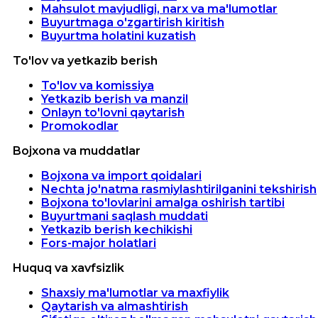
Mahsulot mavjudligi, narx va ma'lumotlar
Buyurtmaga o'zgartirish kiritish
Buyurtma holatini kuzatish
To'lov va yetkazib berish
To'lov va komissiya
Yetkazib berish va manzil
Onlayn to'lovni qaytarish
Promokodlar
Bojxona va muddatlar
Bojxona va import qoidalari
Nechta jo'natma rasmiylashtirilganini tekshirish
Bojxona to'lovlarini amalga oshirish tartibi
Buyurtmani saqlash muddati
Yetkazib berish kechikishi
Fors-major holatlari
Huquq va xavfsizlik
Shaxsiy ma'lumotlar va maxfiylik
Qaytarish va almashtirish