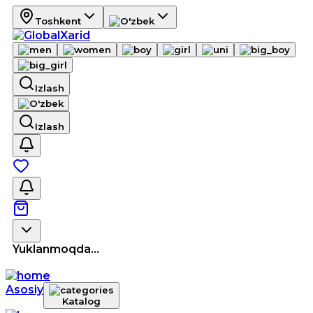
Toshkent
Izlash
Izlash
Yuklanmoqda...
Asosiy
Katalog