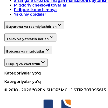
Sifatiga e'tiroz bo'lmagan mahsulotni qaytarish
Miqdoriy cheklovli tovarlar
Firibgarlikdan himoya
Yakuniy qoidalar
Buyurtma va rasmiylashtirish
To'lov va yetkazib berish
Bojxona va muddatlar
Huquq va xavfsizlik
Kategoriyalar yo'q
Kategoriyalar yo'q
© 2018 - 2026 "OPEN SHOP" MCHJ STIR 307095613.