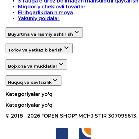
Sifatiga e'tiroz bo'lmagan mahsulotni qaytarish
Miqdoriy cheklovli tovarlar
Firibgarlikdan himoya
Yakuniy qoidalar
Buyurtma va rasmiylashtirish
To'lov va yetkazib berish
Bojxona va muddatlar
Huquq va xavfsizlik
Kategoriyalar yo'q
Kategoriyalar yo'q
© 2018 - 2026 "OPEN SHOP" MCHJ STIR 307095613.