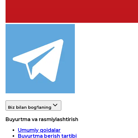
Biz bilan bog'laning
Buyurtma va rasmiylashtirish
Umumiy qoidalar
Buyurtma berish tartibi