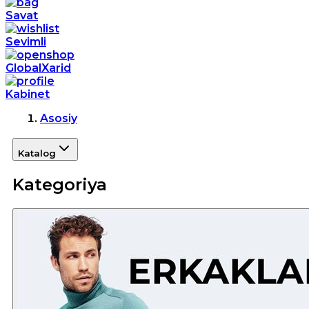
Savat
Sevimli
GlobalXarid
Kabinet
Asosiy
Katalog
Kategoriya