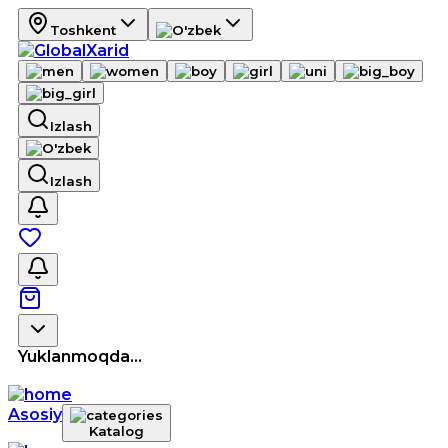
Toshkent
Izlash
Izlash
Yuklanmoqda...
Asosiy
Katalog