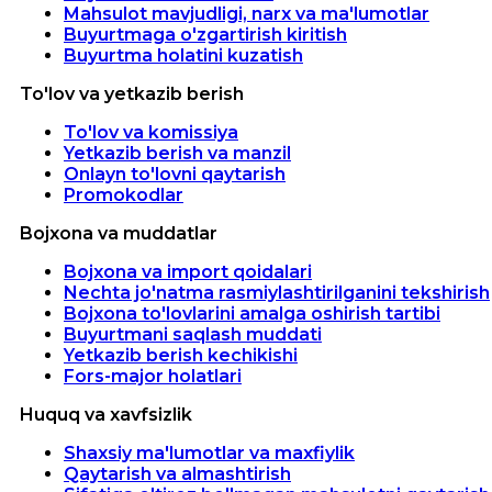
Mahsulot mavjudligi, narx va ma'lumotlar
Buyurtmaga o'zgartirish kiritish
Buyurtma holatini kuzatish
To'lov va yetkazib berish
To'lov va komissiya
Yetkazib berish va manzil
Onlayn to'lovni qaytarish
Promokodlar
Bojxona va muddatlar
Bojxona va import qoidalari
Nechta jo'natma rasmiylashtirilganini tekshirish
Bojxona to'lovlarini amalga oshirish tartibi
Buyurtmani saqlash muddati
Yetkazib berish kechikishi
Fors-major holatlari
Huquq va xavfsizlik
Shaxsiy ma'lumotlar va maxfiylik
Qaytarish va almashtirish