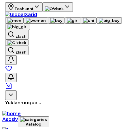
Toshkent
Izlash
Izlash
Yuklanmoqda...
Asosiy
Katalog