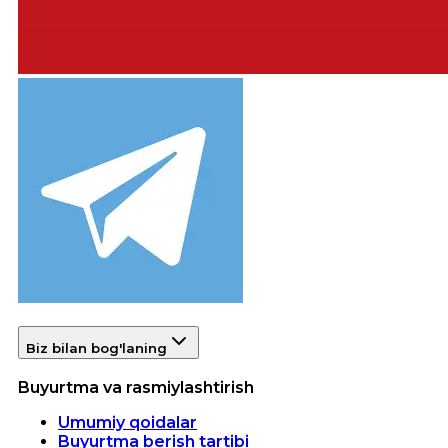
Biz bilan bog'laning
Buyurtma va rasmiylashtirish
Umumiy qoidalar
Buyurtma berish tartibi