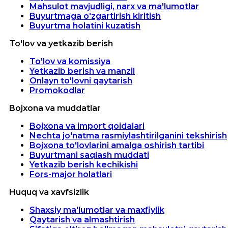
Mahsulot mavjudligi, narx va ma'lumotlar
Buyurtmaga o'zgartirish kiritish
Buyurtma holatini kuzatish
To'lov va yetkazib berish
To'lov va komissiya
Yetkazib berish va manzil
Onlayn to'lovni qaytarish
Promokodlar
Bojxona va muddatlar
Bojxona va import qoidalari
Nechta jo'natma rasmiylashtirilganini tekshirish
Bojxona to'lovlarini amalga oshirish tartibi
Buyurtmani saqlash muddati
Yetkazib berish kechikishi
Fors-major holatlari
Huquq va xavfsizlik
Shaxsiy ma'lumotlar va maxfiylik
Qaytarish va almashtirish