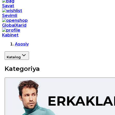
Savat
Sevimli
GlobalXarid
Kabinet
Asosiy
Katalog
Kategoriya