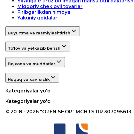
Sifatiga e'tiroz bo'lmagan mahsulotni qaytarish
Miqdoriy cheklovli tovarlar
Firibgarlikdan himoya
Yakuniy qoidalar
Buyurtma va rasmiylashtirish
To'lov va yetkazib berish
Bojxona va muddatlar
Huquq va xavfsizlik
Kategoriyalar yo'q
Kategoriyalar yo'q
© 2018 - 2026 "OPEN SHOP" MCHJ STIR 307095613.