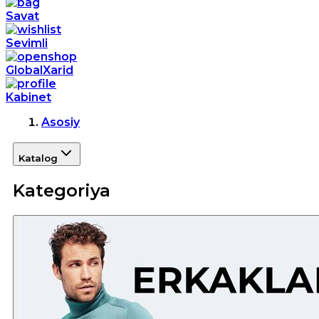
Savat
Sevimli
GlobalXarid
Kabinet
Asosiy
Katalog
Kategoriya