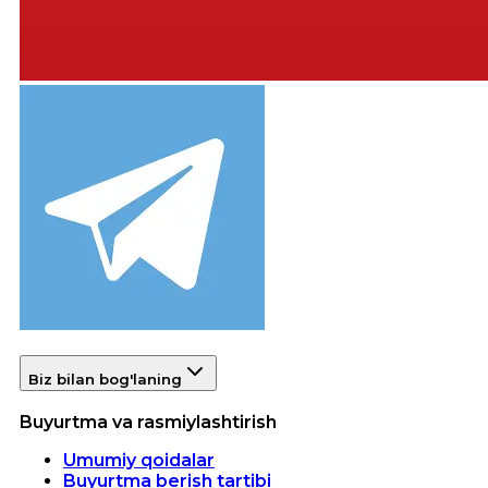
Biz bilan bog'laning
Buyurtma va rasmiylashtirish
Umumiy qoidalar
Buyurtma berish tartibi