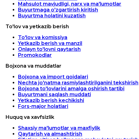
Mahsulot mavjudligi, narx va ma'lumotlar
Buyurtmaga o'zgartirish kiritish
Buyurtma holatini kuzatish
To'lov va yetkazib berish
To'lov va komissiya
Yetkazib berish va manzil
Onlayn to'lovni qaytarish
Promokodlar
Bojxona va muddatlar
Bojxona va import qoidalari
Nechta jo'natma rasmiylashtirilganini tekshirish
Bojxona to'lovlarini amalga oshirish tartibi
Buyurtmani saqlash muddati
Yetkazib berish kechikishi
Fors-major holatlari
Huquq va xavfsizlik
Shaxsiy ma'lumotlar va maxfiylik
Qaytarish va almashtirish