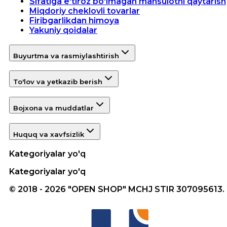
Sifatiga e'tiroz bo'lmagan mahsulotni qaytarish
Miqdoriy cheklovli tovarlar
Firibgarlikdan himoya
Yakuniy qoidalar
Buyurtma va rasmiylashtirish
To'lov va yetkazib berish
Bojxona va muddatlar
Huquq va xavfsizlik
Kategoriyalar yo'q
Kategoriyalar yo'q
© 2018 - 2026 "OPEN SHOP" MCHJ STIR 307095613.