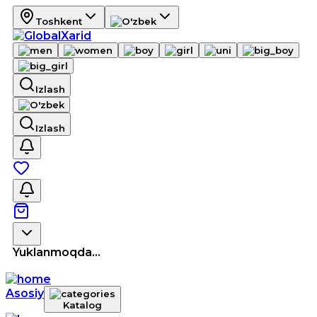
Toshkent
Izlash
Izlash
Yuklanmoqda...
Asosiy
Katalog