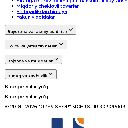
Sifatiga e'tiroz bo'lmagan mahsulotni qaytarish
Miqdoriy cheklovli tovarlar
Firibgarlikdan himoya
Yakuniy qoidalar
Buyurtma va rasmiylashtirish
To'lov va yetkazib berish
Bojxona va muddatlar
Huquq va xavfsizlik
Kategoriyalar yo'q
Kategoriyalar yo'q
© 2018 - 2026 "OPEN SHOP" MCHJ STIR 307095613.