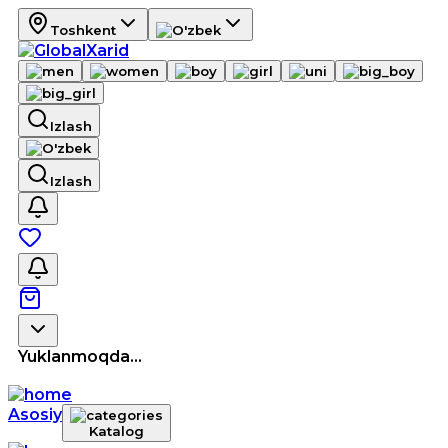
Toshkent
Izlash
Izlash
Yuklanmoqda...
Asosiy
Katalog