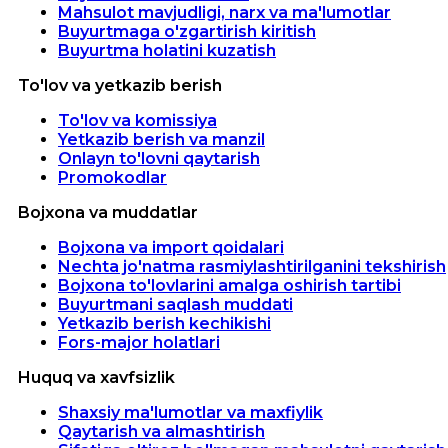
Mahsulot mavjudligi, narx va ma'lumotlar
Buyurtmaga o'zgartirish kiritish
Buyurtma holatini kuzatish
To'lov va yetkazib berish
To'lov va komissiya
Yetkazib berish va manzil
Onlayn to'lovni qaytarish
Promokodlar
Bojxona va muddatlar
Bojxona va import qoidalari
Nechta jo'natma rasmiylashtirilganini tekshirish
Bojxona to'lovlarini amalga oshirish tartibi
Buyurtmani saqlash muddati
Yetkazib berish kechikishi
Fors-major holatlari
Huquq va xavfsizlik
Shaxsiy ma'lumotlar va maxfiylik
Qaytarish va almashtirish