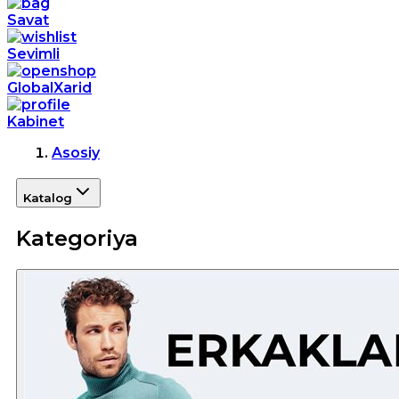
Savat
Sevimli
GlobalXarid
Kabinet
Asosiy
Katalog
Kategoriya