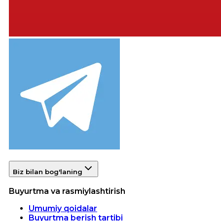
Biz bilan bog'laning
Buyurtma va rasmiylashtirish
Umumiy qoidalar
Buyurtma berish tartibi