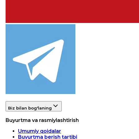
Biz bilan bog'laning
Buyurtma va rasmiylashtirish
Umumiy qoidalar
Buyurtma berish tartibi