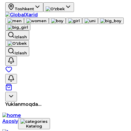
Toshkent
Izlash
Izlash
Yuklanmoqda...
Asosiy
Katalog