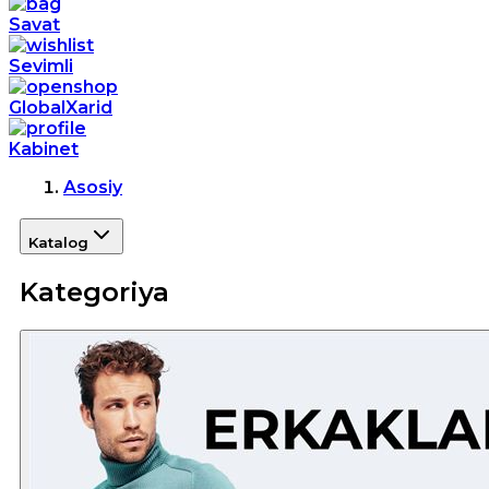
Savat
Sevimli
GlobalXarid
Kabinet
Asosiy
Katalog
Kategoriya