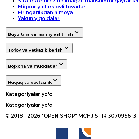
Sifatiga e'tiroz bo'lmagan mahsulotni qaytarish
Miqdoriy cheklovli tovarlar
Firibgarlikdan himoya
Yakuniy qoidalar
Buyurtma va rasmiylashtirish
To'lov va yetkazib berish
Bojxona va muddatlar
Huquq va xavfsizlik
Kategoriyalar yo'q
Kategoriyalar yo'q
© 2018 - 2026 "OPEN SHOP" MCHJ STIR 307095613.