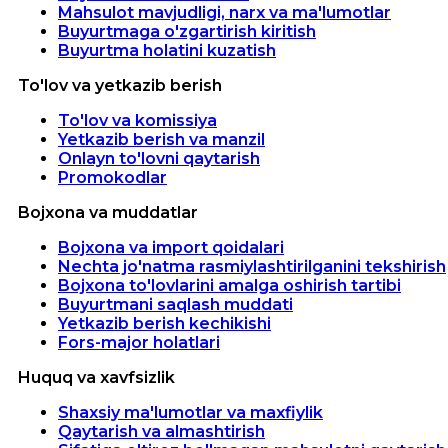
Mahsulot mavjudligi, narx va ma'lumotlar
Buyurtmaga o'zgartirish kiritish
Buyurtma holatini kuzatish
To'lov va yetkazib berish
To'lov va komissiya
Yetkazib berish va manzil
Onlayn to'lovni qaytarish
Promokodlar
Bojxona va muddatlar
Bojxona va import qoidalari
Nechta jo'natma rasmiylashtirilganini tekshirish
Bojxona to'lovlarini amalga oshirish tartibi
Buyurtmani saqlash muddati
Yetkazib berish kechikishi
Fors-major holatlari
Huquq va xavfsizlik
Shaxsiy ma'lumotlar va maxfiylik
Qaytarish va almashtirish