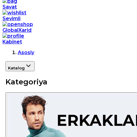
Savat
Sevimli
GlobalXarid
Kabinet
Asosiy
Katalog
Kategoriya