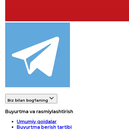
Biz bilan bog'laning
Buyurtma va rasmiylashtirish
Umumiy qoidalar
Buyurtma berish tartibi