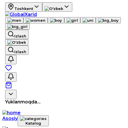
Toshkent
Izlash
Izlash
Yuklanmoqda...
Asosiy
Katalog