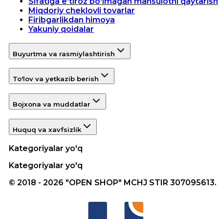
Sifatiga e'tiroz bo'lmagan mahsulotni qaytarish
Miqdoriy cheklovli tovarlar
Firibgarlikdan himoya
Yakuniy qoidalar
Buyurtma va rasmiylashtirish
To'lov va yetkazib berish
Bojxona va muddatlar
Huquq va xavfsizlik
Kategoriyalar yo'q
Kategoriyalar yo'q
© 2018 - 2026 "OPEN SHOP" MCHJ STIR 307095613.