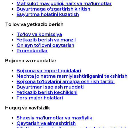
Mahsulot mavjudligi, narx va ma'lumotlar
Buyurtmaga o'zgartirish kiritish
Buyurtma holatini kuzatish
To'lov va yetkazib berish
To'lov va komissiya
Yetkazib berish va manzil
Onlayn to'lovni qaytarish
Promokodlar
Bojxona va muddatlar
Bojxona va import qoidalari
Nechta jo'natma rasmiylashtirilganini tekshirish
Bojxona to'lovlarini amalga oshirish tartibi
Buyurtmani saqlash muddati
Yetkazib berish kechikishi
Fors-major holatlari
Huquq va xavfsizlik
Shaxsiy ma'lumotlar va maxfiylik
Qaytarish va almashtirish