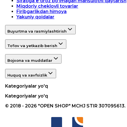
Sifatiga e'tiroz bo'lmagan mahsulotni qaytarish
Miqdoriy cheklovli tovarlar
Firibgarlikdan himoya
Yakuniy qoidalar
Buyurtma va rasmiylashtirish
To'lov va yetkazib berish
Bojxona va muddatlar
Huquq va xavfsizlik
Kategoriyalar yo'q
Kategoriyalar yo'q
© 2018 - 2026 "OPEN SHOP" MCHJ STIR 307095613.