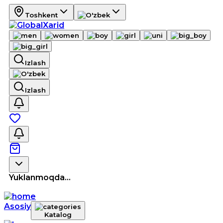
Toshkent
Izlash
Izlash
Yuklanmoqda...
Asosiy
Katalog