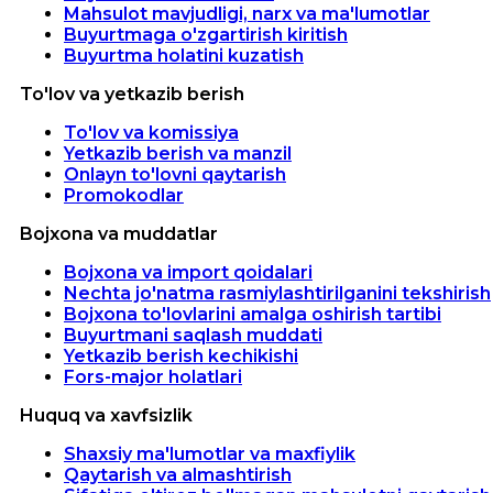
Mahsulot mavjudligi, narx va ma'lumotlar
Buyurtmaga o'zgartirish kiritish
Buyurtma holatini kuzatish
To'lov va yetkazib berish
To'lov va komissiya
Yetkazib berish va manzil
Onlayn to'lovni qaytarish
Promokodlar
Bojxona va muddatlar
Bojxona va import qoidalari
Nechta jo'natma rasmiylashtirilganini tekshirish
Bojxona to'lovlarini amalga oshirish tartibi
Buyurtmani saqlash muddati
Yetkazib berish kechikishi
Fors-major holatlari
Huquq va xavfsizlik
Shaxsiy ma'lumotlar va maxfiylik
Qaytarish va almashtirish