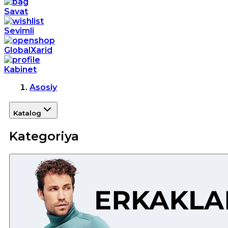
Savat
Sevimli
GlobalXarid
Kabinet
Asosiy
Katalog
Kategoriya