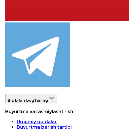
Biz bilan bog'laning
Buyurtma va rasmiylashtirish
Umumiy qoidalar
Buyurtma berish tartibi