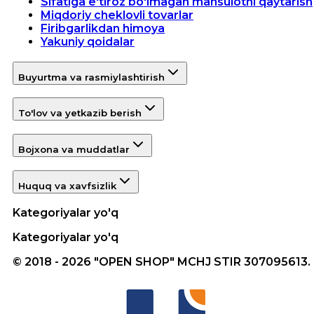
Sifatiga e'tiroz bo'lmagan mahsulotni qaytarish
Miqdoriy cheklovli tovarlar
Firibgarlikdan himoya
Yakuniy qoidalar
Buyurtma va rasmiylashtirish
To'lov va yetkazib berish
Bojxona va muddatlar
Huquq va xavfsizlik
Kategoriyalar yo'q
Kategoriyalar yo'q
© 2018 - 2026 "OPEN SHOP" MCHJ STIR 307095613.