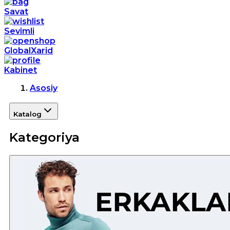
Savat
Sevimli
GlobalXarid
Kabinet
Asosiy
Katalog
Kategoriya