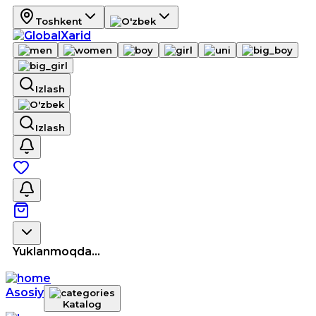
Toshkent
Izlash
Izlash
Yuklanmoqda...
Asosiy
Katalog