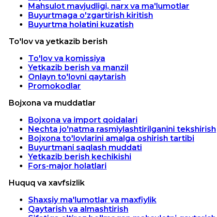
Mahsulot mavjudligi, narx va ma'lumotlar
Buyurtmaga o'zgartirish kiritish
Buyurtma holatini kuzatish
To'lov va yetkazib berish
To'lov va komissiya
Yetkazib berish va manzil
Onlayn to'lovni qaytarish
Promokodlar
Bojxona va muddatlar
Bojxona va import qoidalari
Nechta jo'natma rasmiylashtirilganini tekshirish
Bojxona to'lovlarini amalga oshirish tartibi
Buyurtmani saqlash muddati
Yetkazib berish kechikishi
Fors-major holatlari
Huquq va xavfsizlik
Shaxsiy ma'lumotlar va maxfiylik
Qaytarish va almashtirish