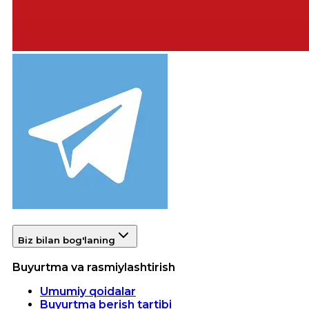
Biz bilan bog'laning
Buyurtma va rasmiylashtirish
Umumiy qoidalar
Buyurtma berish tartibi