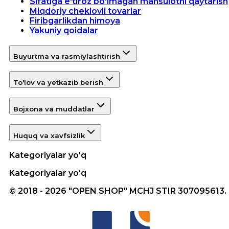
Sifatiga e'tiroz bo'lmagan mahsulotni qaytarish
Miqdoriy cheklovli tovarlar
Firibgarlikdan himoya
Yakuniy qoidalar
Buyurtma va rasmiylashtirish
To'lov va yetkazib berish
Bojxona va muddatlar
Huquq va xavfsizlik
Kategoriyalar yo'q
Kategoriyalar yo'q
© 2018 - 2026 "OPEN SHOP" MCHJ STIR 307095613.