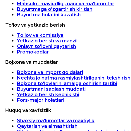
Mahsulot mavjudligi, narx va ma'lumotlar
Buyurtmaga o'zgartirish kiritish
Buyurtma holatini kuzatish
To'lov va yetkazib berish
To'lov va komissiya
Yetkazib berish va manzil
Onlayn to'lovni qaytarish
Promokodlar
Bojxona va muddatlar
Bojxona va import qoidalari
Nechta jo'natma rasmiylashtirilganini tekshirish
Bojxona to'lovlarini amalga oshirish tartibi
Buyurtmani saqlash muddati
Yetkazib berish kechikishi
Fors-major holatlari
Huquq va xavfsizlik
Shaxsiy ma'lumotlar va maxfiylik
Qaytarish va almashtirish