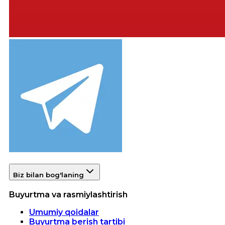
Biz bilan bog'laning
Buyurtma va rasmiylashtirish
Umumiy qoidalar
Buyurtma berish tartibi