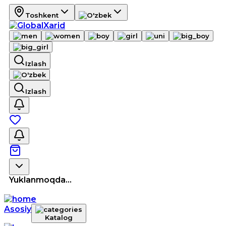
Toshkent
Izlash
Izlash
Yuklanmoqda...
Asosiy
Katalog