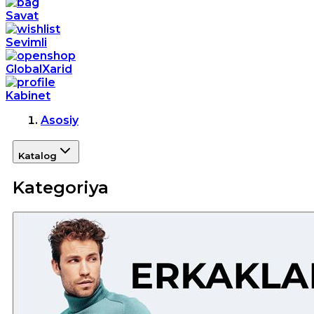
Savat
Sevimli
GlobalXarid
Kabinet
Asosiy
Katalog
Kategoriya