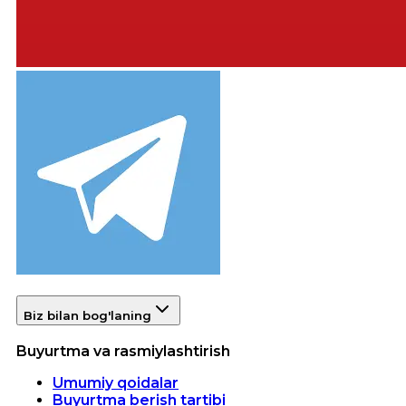
Biz bilan bog'laning
Buyurtma va rasmiylashtirish
Umumiy qoidalar
Buyurtma berish tartibi