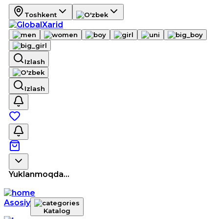
Toshkent
Izlash
Izlash
Yuklanmoqda...
Asosiy
Katalog