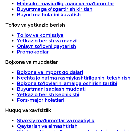
Mahsulot mavjudligi, narx va ma'lumotlar
Buyurtmaga o'zgartirish kiritish
Buyurtma holatini kuzatish
To'lov va yetkazib berish
To'lov va komissiya
Yetkazib berish va manzil
Onlayn to'lovni qaytarish
Promokodlar
Bojxona va muddatlar
Bojxona va import qoidalari
Nechta jo'natma rasmiylashtirilganini tekshirish
Bojxona to'lovlarini amalga oshirish tartibi
Buyurtmani saqlash muddati
Yetkazib berish kechikishi
Fors-major holatlari
Huquq va xavfsizlik
Shaxsiy ma'lumotlar va maxfiylik
Qaytarish va almashtirish