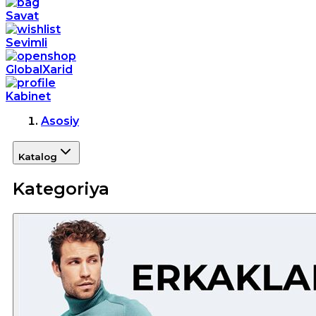
Savat
Sevimli
GlobalXarid
Kabinet
Asosiy
Katalog
Kategoriya