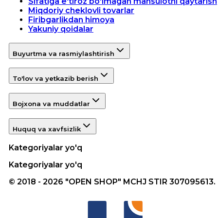
Sifatiga e'tiroz bo'lmagan mahsulotni qaytarish
Miqdoriy cheklovli tovarlar
Firibgarlikdan himoya
Yakuniy qoidalar
Buyurtma va rasmiylashtirish
To'lov va yetkazib berish
Bojxona va muddatlar
Huquq va xavfsizlik
Kategoriyalar yo'q
Kategoriyalar yo'q
© 2018 - 2026 "OPEN SHOP" MCHJ STIR 307095613.