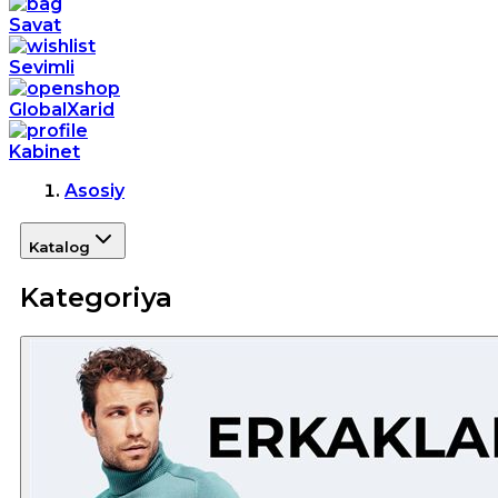
Savat
Sevimli
GlobalXarid
Kabinet
Asosiy
Katalog
Kategoriya