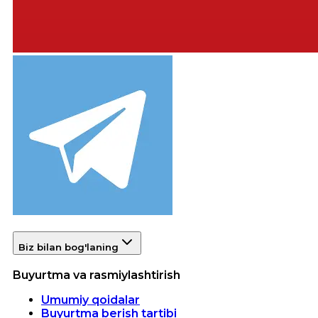
Biz bilan bog'laning
Buyurtma va rasmiylashtirish
Umumiy qoidalar
Buyurtma berish tartibi