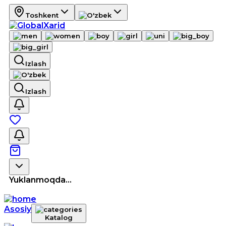
Toshkent
Izlash
Izlash
Yuklanmoqda...
Asosiy
Katalog