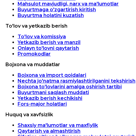
Mahsulot mavjudligi, narx va ma'lumotlar
Buyurtmaga o'zgartirish kiritish
Buyurtma holatini kuzatish
To'lov va yetkazib berish
To'lov va komissiya
Yetkazib berish va manzil
Onlayn to'lovni qaytarish
Promokodlar
Bojxona va muddatlar
Bojxona va import qoidalari
Nechta jo'natma rasmiylashtirilganini tekshirish
Bojxona to'lovlarini amalga oshirish tartibi
Buyurtmani saqlash muddati
Yetkazib berish kechikishi
Fors-major holatlari
Huquq va xavfsizlik
Shaxsiy ma'lumotlar va maxfiylik
Qaytarish va almashtirish