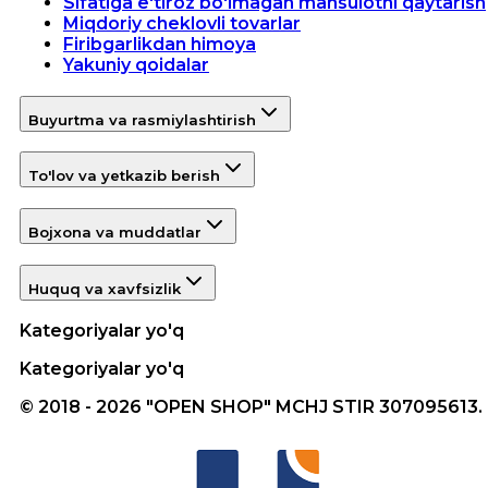
Sifatiga e'tiroz bo'lmagan mahsulotni qaytarish
Miqdoriy cheklovli tovarlar
Firibgarlikdan himoya
Yakuniy qoidalar
Buyurtma va rasmiylashtirish
To'lov va yetkazib berish
Bojxona va muddatlar
Huquq va xavfsizlik
Kategoriyalar yo'q
Kategoriyalar yo'q
© 2018 - 2026 "OPEN SHOP" MCHJ STIR 307095613.