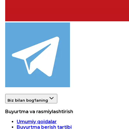
Biz bilan bog'laning
Buyurtma va rasmiylashtirish
Umumiy qoidalar
Buyurtma berish tartibi