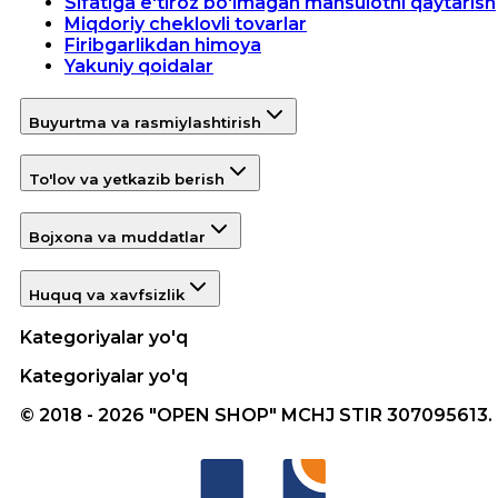
Sifatiga e'tiroz bo'lmagan mahsulotni qaytarish
Miqdoriy cheklovli tovarlar
Firibgarlikdan himoya
Yakuniy qoidalar
Buyurtma va rasmiylashtirish
To'lov va yetkazib berish
Bojxona va muddatlar
Huquq va xavfsizlik
Kategoriyalar yo'q
Kategoriyalar yo'q
© 2018 - 2026 "OPEN SHOP" MCHJ STIR 307095613.