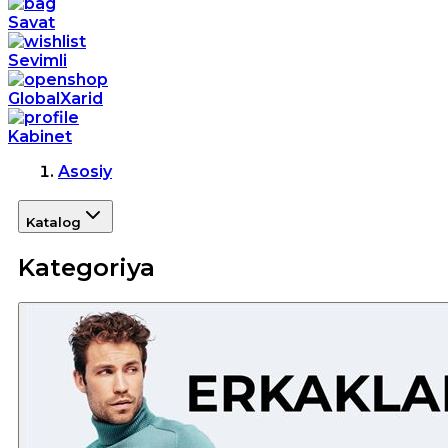
Savat
Sevimli
GlobalXarid
Kabinet
Asosiy
Katalog
Kategoriya