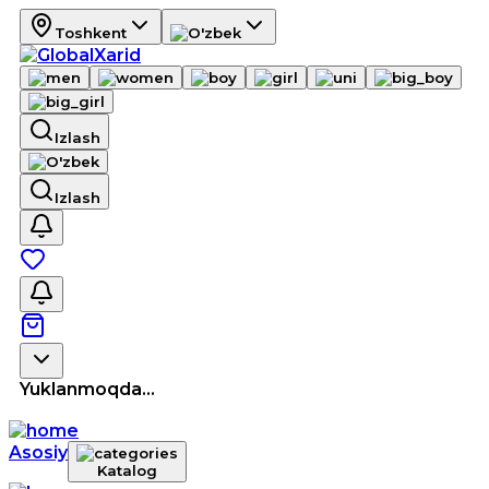
Toshkent
Izlash
Izlash
Yuklanmoqda...
Asosiy
Katalog