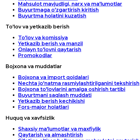
Mahsulot mavjudligi, narx va ma'lumotlar
Buyurtmaga o'zgartirish kiritish
Buyurtma holatini kuzatish
To'lov va yetkazib berish
To'lov va komissiya
Yetkazib berish va manzil
Onlayn to'lovni qaytarish
Promokodlar
Bojxona va muddatlar
Bojxona va import qoidalari
Nechta jo'natma rasmiylashtirilganini tekshirish
Bojxona to'lovlarini amalga oshirish tartibi
Buyurtmani saqlash muddati
Yetkazib berish kechikishi
Fors-major holatlari
Huquq va xavfsizlik
Shaxsiy ma'lumotlar va maxfiylik
Qaytarish va almashtirish