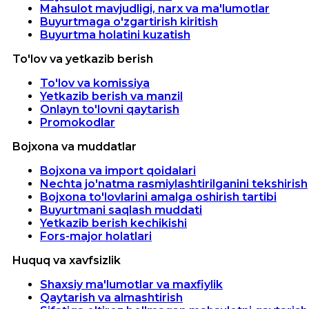
Mahsulot mavjudligi, narx va ma'lumotlar
Buyurtmaga o'zgartirish kiritish
Buyurtma holatini kuzatish
To'lov va yetkazib berish
To'lov va komissiya
Yetkazib berish va manzil
Onlayn to'lovni qaytarish
Promokodlar
Bojxona va muddatlar
Bojxona va import qoidalari
Nechta jo'natma rasmiylashtirilganini tekshirish
Bojxona to'lovlarini amalga oshirish tartibi
Buyurtmani saqlash muddati
Yetkazib berish kechikishi
Fors-major holatlari
Huquq va xavfsizlik
Shaxsiy ma'lumotlar va maxfiylik
Qaytarish va almashtirish