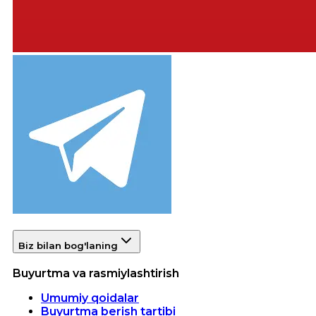
Biz bilan bog'laning
Buyurtma va rasmiylashtirish
Umumiy qoidalar
Buyurtma berish tartibi