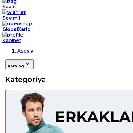
Savat
Sevimli
GlobalXarid
Kabinet
Asosiy
Katalog
Kategoriya