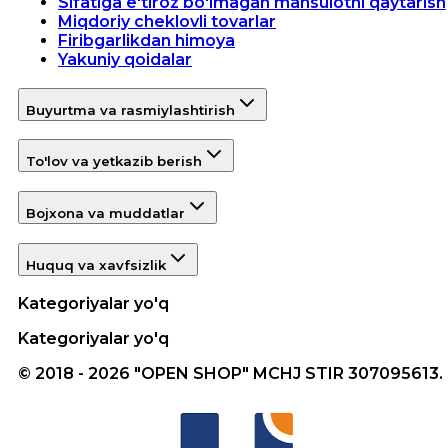
Sifatiga e'tiroz bo'lmagan mahsulotni qaytarish
Miqdoriy cheklovli tovarlar
Firibgarlikdan himoya
Yakuniy qoidalar
Buyurtma va rasmiylashtirish
To'lov va yetkazib berish
Bojxona va muddatlar
Huquq va xavfsizlik
Kategoriyalar yo'q
Kategoriyalar yo'q
© 2018 - 2026 "OPEN SHOP" MCHJ STIR 307095613.