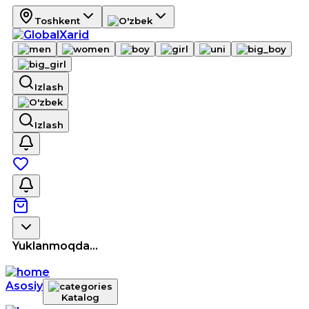
Toshkent
Izlash
Izlash
Yuklanmoqda...
Asosiy
Katalog