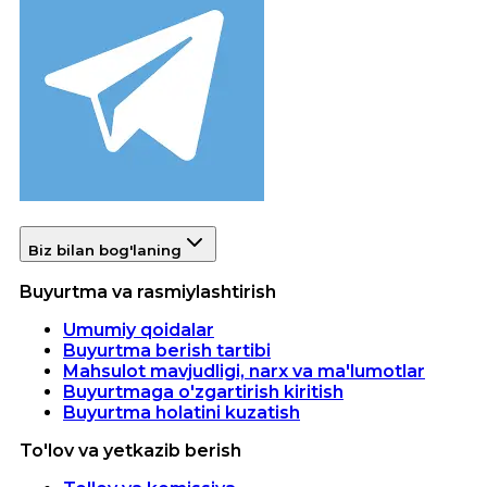
Biz bilan bog'laning
Buyurtma va rasmiylashtirish
Umumiy qoidalar
Buyurtma berish tartibi
Mahsulot mavjudligi, narx va ma'lumotlar
Buyurtmaga o'zgartirish kiritish
Buyurtma holatini kuzatish
To'lov va yetkazib berish