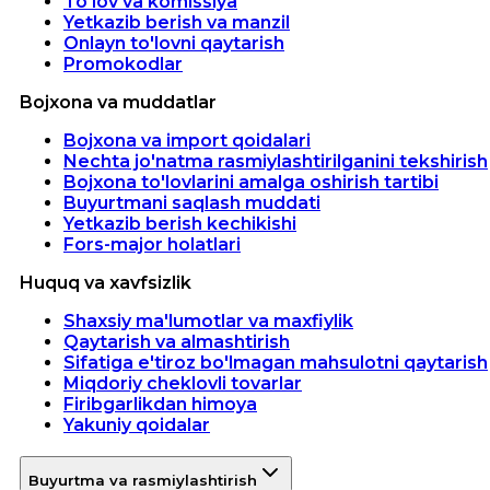
To'lov va komissiya
Yetkazib berish va manzil
Onlayn to'lovni qaytarish
Promokodlar
Bojxona va muddatlar
Bojxona va import qoidalari
Nechta jo'natma rasmiylashtirilganini tekshirish
Bojxona to'lovlarini amalga oshirish tartibi
Buyurtmani saqlash muddati
Yetkazib berish kechikishi
Fors-major holatlari
Huquq va xavfsizlik
Shaxsiy ma'lumotlar va maxfiylik
Qaytarish va almashtirish
Sifatiga e'tiroz bo'lmagan mahsulotni qaytarish
Miqdoriy cheklovli tovarlar
Firibgarlikdan himoya
Yakuniy qoidalar
Buyurtma va rasmiylashtirish