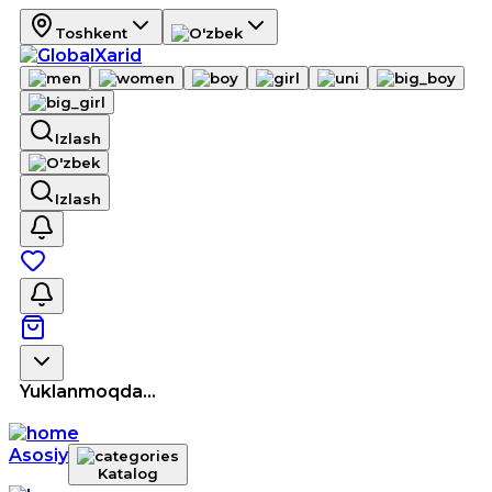
Toshkent
Izlash
Izlash
Yuklanmoqda...
Asosiy
Katalog