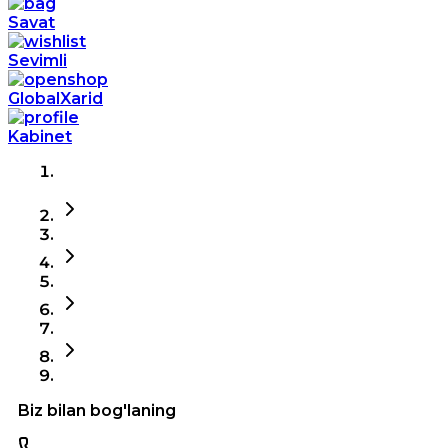
Savat
Sevimli
GlobalXarid
Kabinet
Biz bilan bog'laning