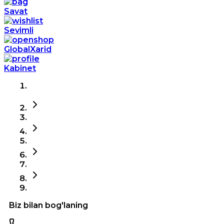
Savat
Sevimli
GlobalXarid
Kabinet
Biz bilan bog'laning