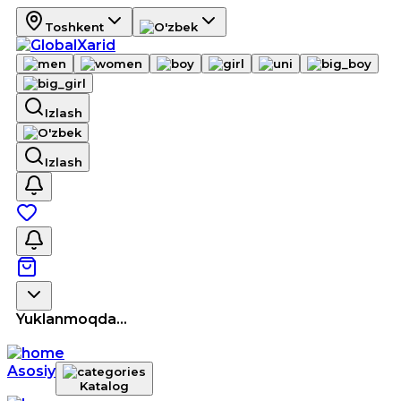
Toshkent
Izlash
Izlash
Yuklanmoqda...
Asosiy
Katalog