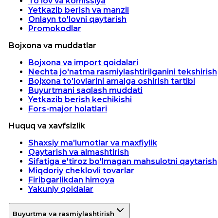
To'lov va komissiya
Yetkazib berish va manzil
Onlayn to'lovni qaytarish
Promokodlar
Bojxona va muddatlar
Bojxona va import qoidalari
Nechta jo'natma rasmiylashtirilganini tekshirish
Bojxona to'lovlarini amalga oshirish tartibi
Buyurtmani saqlash muddati
Yetkazib berish kechikishi
Fors-major holatlari
Huquq va xavfsizlik
Shaxsiy ma'lumotlar va maxfiylik
Qaytarish va almashtirish
Sifatiga e'tiroz bo'lmagan mahsulotni qaytarish
Miqdoriy cheklovli tovarlar
Firibgarlikdan himoya
Yakuniy qoidalar
Buyurtma va rasmiylashtirish