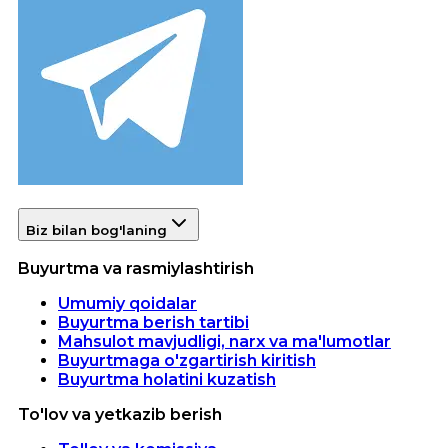
Biz bilan bog'laning
Buyurtma va rasmiylashtirish
Umumiy qoidalar
Buyurtma berish tartibi
Mahsulot mavjudligi, narx va ma'lumotlar
Buyurtmaga o'zgartirish kiritish
Buyurtma holatini kuzatish
To'lov va yetkazib berish