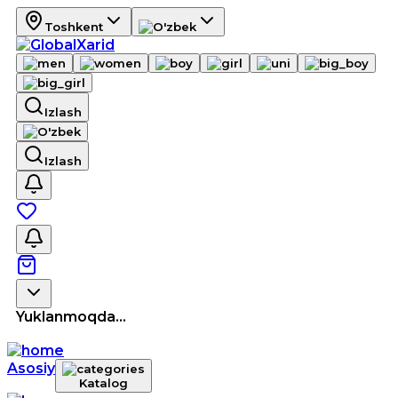
Toshkent
Izlash
Izlash
Yuklanmoqda...
Asosiy
Katalog