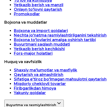
To'lov va komissiya
Yetkazib berish va manzil
Onlayn to'lovni qaytarish
Promokodlar
Bojxona va muddatlar
Bojxona va import qoidalari
Nechta jo'natma rasmiylashtirilganini tekshirish
Bojxona to'lovlarini amalga oshirish tartibi
Buyurtmani saqlash muddati
Yetkazib berish kechikishi
Fors-major holatlari
Huquq va xavfsizlik
Shaxsiy ma'lumotlar va maxfiylik
Qaytarish va almashtirish
Sifatiga e'tiroz bo'lmagan mahsulotni qaytarish
Miqdoriy cheklovli tovarlar
Firibgarlikdan himoya
Yakuniy qoidalar
Buyurtma va rasmiylashtirish