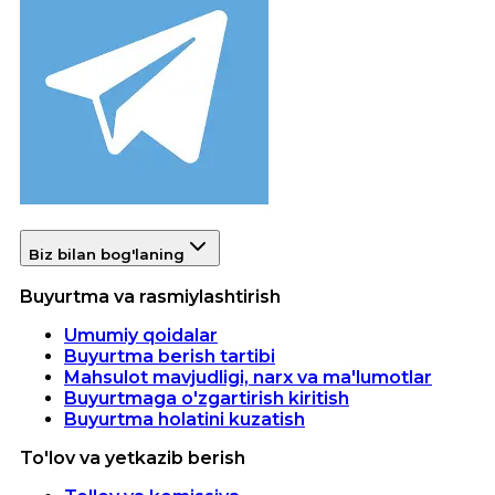
Biz bilan bog'laning
Buyurtma va rasmiylashtirish
Umumiy qoidalar
Buyurtma berish tartibi
Mahsulot mavjudligi, narx va ma'lumotlar
Buyurtmaga o'zgartirish kiritish
Buyurtma holatini kuzatish
To'lov va yetkazib berish