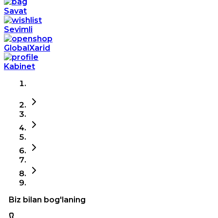
Savat
Sevimli
GlobalXarid
Kabinet
Biz bilan bog'laning