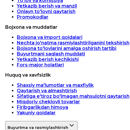
To'lov va komissiya
Yetkazib berish va manzil
Onlayn to'lovni qaytarish
Promokodlar
Bojxona va muddatlar
Bojxona va import qoidalari
Nechta jo'natma rasmiylashtirilganini tekshirish
Bojxona to'lovlarini amalga oshirish tartibi
Buyurtmani saqlash muddati
Yetkazib berish kechikishi
Fors-major holatlari
Huquq va xavfsizlik
Shaxsiy ma'lumotlar va maxfiylik
Qaytarish va almashtirish
Sifatiga e'tiroz bo'lmagan mahsulotni qaytarish
Miqdoriy cheklovli tovarlar
Firibgarlikdan himoya
Yakuniy qoidalar
Buyurtma va rasmiylashtirish