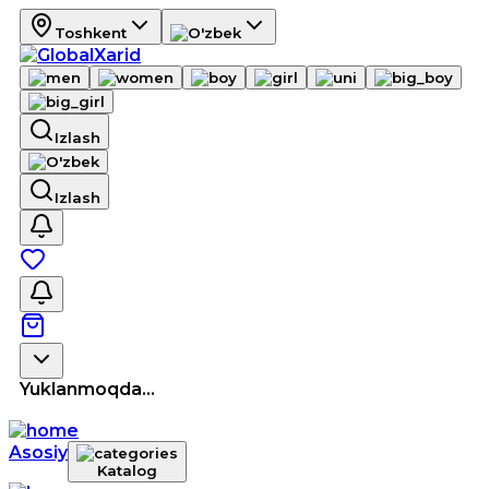
Toshkent
Izlash
Izlash
Yuklanmoqda...
Asosiy
Katalog