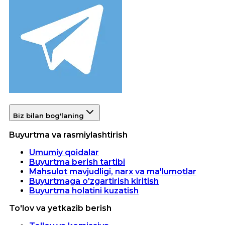
Biz bilan bog'laning
Buyurtma va rasmiylashtirish
Umumiy qoidalar
Buyurtma berish tartibi
Mahsulot mavjudligi, narx va ma'lumotlar
Buyurtmaga o'zgartirish kiritish
Buyurtma holatini kuzatish
To'lov va yetkazib berish