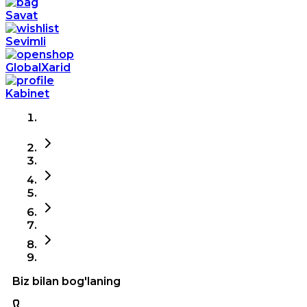
Savat
Sevimli
GlobalXarid
Kabinet
Biz bilan bog'laning